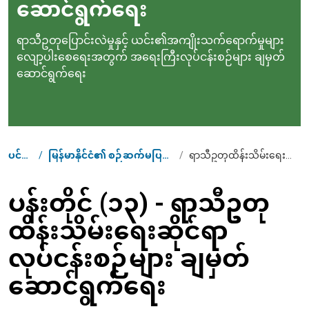
ဆောင်ရွက်ရေး
ရာသီဥတုပြောင်းလဲမှုနှင့် ယင်း၏အကျိုးသက်ရောက်မှုများ
လျော့ပါးစေရေးအတွက် အရေးကြီးလုပ်ငန်းစဉ်များ ချမှတ်
ဆောင်ရွက်ရေး
ပင်မစာမျက်နှာ
/
မြန်မာနိုင်ငံ၏ စဉ်ဆက်မပြတ် ဖွံ့ဖြိုးတိုးတက်ရေး ရည်မှန်းချက်ပန်းတိုင်များ
/
ရာသီဥတုထိန်းသိမ်းရေးဆိုင်ရာ လုပ်ငန်းစဉ်များ ချမှတ်ဆောင်ရွက်ရေး
Breadcrumb
ပန်းတိုင် (၁၃) - ရာသီဥတု
ထိန်းသိမ်းရေးဆိုင်ရာ
လုပ်ငန်းစဉ်များ ချမှတ်
ဆောင်ရွက်ရေး