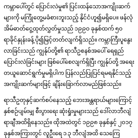
ကမ္ဘာပေါ်တွင် ပြောင်းလဲမှု၏ ပြင်းထန်သောအကျိုးဆက်
များကို မကြုံတွေ့မခံစားဘူးသည့် နိုင်ငံဟူ၍မရှိပေ။ ဖန်လုံ
အိမ်ဓာတ်ငွေ့ထုတ်လွှတ်မှုသည် ၁၉၉၀ ခုနှစ်ထက် ၅၀
ရာခိုင်နှုန်းခန့် ပို၍မြင့်တတ်လျက်ရှိသည်။ ကမ္ဘာကြီးပူနွေး
လာခြင်းသည် ကျွန်ုပ်တို့၏ ရာသီဥစနစ်အပေါ် ရေရှည်
ပြောင်းလဲခြင်းများ ဖြစ်ပေါ်စေလျက်ရှိပြီး ကျွန်ုပ်တို့ အရေး
တယူဆောင်ရွက်မှုမရှိပါက ပြန်လည်ပြုပြင်ရမရနိုင်သည့်
အကျိုးဆက်များဖြင့် ချိန်းခြောက်လာမည်ဖြစ်သည်။
ရာသီဥတုနှင့်ဆက်စပ်နေသည့် ဘေးအန္တရာယ်များကြောင့်
နှစ်စဉ်ပျမ်းမျှ စီးပွားရေး ဆုံးရှုံးမှုများသည် ဒေါ်လာဘီလျံ
ရာချီအထိရှိနေသည်။ ထိုအထဲတွင် ၁၉၉၈ ခုနှစ်နှင့် ၂၀၁၇
ခုနှစ်အကြားတွင် လူဦးရေ ၁.၃ ဘီလျံအထိ သေကြေ