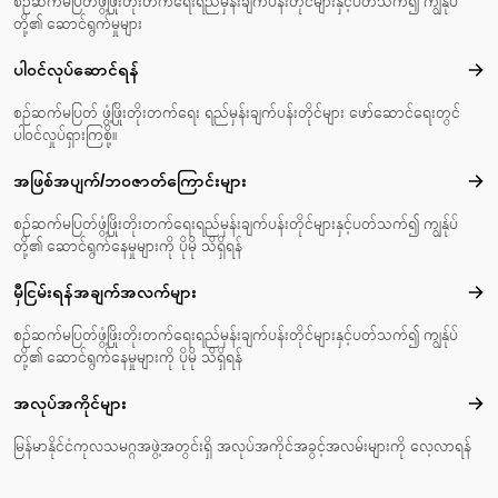
စဉ်ဆက်မပြတ်ဖွံ့ဖြိုးတိုးတက်ရေးရည်မှန်းချက်ပန်းတိုင်များနှင့်ပတ်သက်၍ ကျွန်ုပ်
တို့၏ ဆောင်ရွက်မှုများ
ပါဝင်လုပ်ဆောင်ရန်
ပါဝင
စဉ်ဆက်မပြတ် ဖွံ့ဖြိုးတိုးတက်ရေး ရည်မှန်းချက်ပန်းတိုင်များ ဖော်ဆောင်ရေးတွင်
ပါဝင်လှုပ်ရှားကြစို့။
အဖြစ်အပျက်/ဘဝဇာတ်‌ကြောင်းများ
အဖြ
စဉ်ဆက်မပြတ်ဖွံ့ဖြိုးတိုးတက်ရေးရည်မှန်းချက်ပန်းတိုင်များနှင့်ပတ်သက်၍ ကျွန်ုပ်
တို့၏ ဆောင်ရွက်နေမှုများကို ပိုမို သိရှိရန်
မှီငြမ်းရန်အချက်အလက်များ
မှီင
စဉ်ဆက်မပြတ်ဖွံ့ဖြိုးတိုးတက်ရေးရည်မှန်းချက်ပန်းတိုင်များနှင့်ပတ်သက်၍ ကျွန်ုပ်
တို့၏ ဆောင်ရွက်နေမှုများကို ပိုမို သိရှိရန်
အလုပ်အကိုင်များ
အလုပ
မြန်မာနိုင်ငံကုလသမဂ္ဂအဖွဲ့အတွင်းရှိ အလုပ်အကိုင်အခွင့်အလမ်းများကို လေ့လာရန်