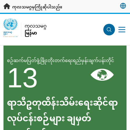
ပင်မအကြောင်းအရာသို့ သွားရန်
ကုလသမဂ္ဂမှကြိုဆိုပါသည်။
UN Logo
ကုလသမဂ္ဂ
မြန်မာ
ကုလသမဂ္ဂ
မြန်မာ
13
စဉ်ဆက်မပြတ်ဖွံ့ဖြိုးတိုးတက်ရေးရည်မှန်းချက်ပန်းတိုင်
ရာသီဥတုထိန်းသိမ်းရေးဆိုင်ရာ
လုပ်ငန်းစဉ်များ ချမှတ်