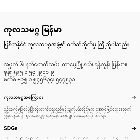
ကုလသမဂ္ဂ မြန်မာ
မြန်မာနိုင်ငံ ကုလသမဂ္ဂအဖွဲ့၏ ဝက်ဘ်ဆိုက်မှ ကြိုဆိုပါသည်။
အမှတ် ၆၊ နတ်မောက်လမ်း၊ တာမွေမြို့နယ်၊ ရန်ကုန်၊ မြန်မာ။
ဖုန်း +၉၅ ၁ ၅၄၂၉၁၁-၉
ဖက်စ် +၉၅ ၁ ၅၄၅၆၃၄၊ ၅၄၄၅၃၁
Footer menu
ကုလသမဂ္ဂအကြောင်း
ကုလ
စဉ်ဆက်မပြတ်ဖွံ့ဖြိုးတိုးတက်ရေးရည်မှန်းချက်ပန်းတိုင်များ အောင်မြင်ရေးအတွက်
မြန်မာနိုင်ငံရှိ ကုလသမဂ္ဂမှ မည်သို့ဆောင်ရွက်နေသည်ကို သိရှိရန်
SDGs
SD