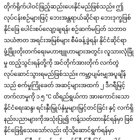
တိုက်ရိုက်ပါဝင်ဖြည့်ဆည်းပေးနိုင်မည်ဖြစ်သည်။ ဤ
လုပ်ငန်းစဉ်များဖြင့် ဘေးအန္တရာယ်ဆိုင်ရာ ဘေးဒုက္ခဖြစ်
နိုင်ခြေ ပေါင်းစပ်လျော့ချရန်၊ စဉ်ဆက်မပြတ် သဘာဝ
သယံဇာတ အရင်းအမြစ်များ စီမံခန့်ခွဲရန်၊ နိုင်ငံဆိုင်ရာ
ဖွံ့ဖြိုးတိုးတက်ရေးမဟာဗျူဟာများအတွင်း လူသားလုံခြုံ
မှု ထည့်သွင်းရန်တို့ကို အင်တိုက်အားတိုက် လက်တွဲ
လုပ်ဆောင်သွားရမည်ဖြစ်သည်။ ကမ္ဘာ့ပျမ်းမျှအပူချိန်
သည် စက်မှုကြိုခေတ် အဆင့်များအထက် ၂ ဒီဂရီမြင့်
တက်လာမှုကို ၁.၅ °C ထိရည်ရွယ်ကာ အားကောင်းသော
နိုင်ငံရေးဆန္ဒ၊ ရင်းနှီးမြှုပ်နှံမှုများမြှင့်တင်ခြင်း နှင့် လက်ရှိ
နည်းပညာများကိုအသုံးပြု၍ ကန့်သတ်ထားနိုင်ရန်မှာ ဖြစ်
နိုင်ခြေရှိသေးသော်လည်း ထိုသို့ဆောင်ရွက်ရန်မှာ