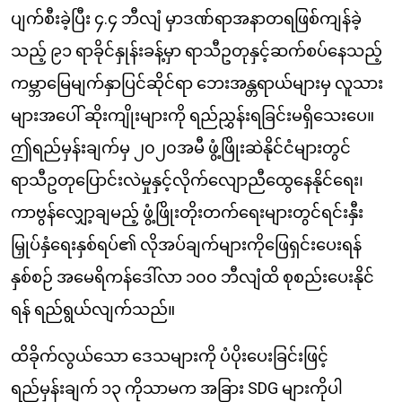
ပျက်စီးခဲ့ပြီး ၄.၄ ဘီလျံ မှာဒဏ်ရာအနာတရဖြစ်ကျန်ခဲ့
သည့် ၉၁ ရာခိုင်နှုန်းခန့်မှာ ရာသီဥတုနှင့်ဆက်စပ်နေသည့်
ကမ္ဘာမြေမျက်နှာပြင်ဆိုင်ရာ ဘေးအန္တရာယ်များမှ လူသား
များအပေါ် ဆိုးကျိုးများကို ရည်ညွှန်းရခြင်းမရှိသေးပေ။
ဤရည်မှန်းချက်မှ ၂၀၂၀အမီ ဖွံ့ဖြိုးဆဲနိုင်ငံများတွင်
ရာသီဥတုပြောင်းလဲမှုနှင့်လိုက်လျောညီထွေနေနိုင်ရေး၊
ကာဗွန်လျှော့ချမည့် ဖွံ့ဖြိုးတိုးတက်ရေးများတွင်ရင်းနှီး
မြှုပ်နှံရေးနှစ်ရပ်၏ လိုအပ်ချက်များကိုဖြေရှင်းပေးရန်
နှစ်စဉ် အမေရိကန်ဒေါ်လာ ၁၀၀ ဘီလျံထိ စုစည်းပေးနိုင်
ရန် ရည်ရွယ်လျက်သည်။
ထိခိုက်လွယ်သော ဒေသများကို ပံပိုးပေးခြင်းဖြင့်
ရည်မှန်းချက် ၁၃ ကိုသာမက အခြား SDG များကိုပါ