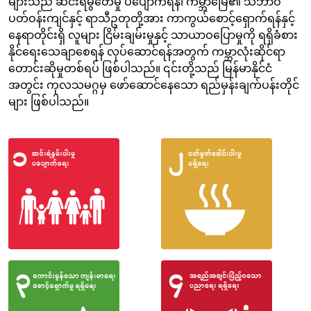
များသည် ဆင်းရဲမွဲတေမှု ပပျောက်ရန်၊ ကမ္ဘာမြေ၏ သဘာဝ
ပတ်ဝန်းကျင်နှင့် ရာသီဥတုတို့အား ကာကွယ်စောင့်ရှောက်ရန်နှင့်
နေရာတိုင်းရှိ လူများ ငြိမ်းချမ်းမှုနှင့် သာယာဝပြောမှုကို ရရှိခံစား
နိုင်ရေးသေချာစေရန် လုပ်ဆောင်ရန်အတွက် ကမ္ဘာလုံးဆိုင်ရာ
တောင်းဆိုမှုတစ်ရပ် ဖြစ်ပါသည်။ ၎င်းတို့သည် မြန်မာနိုင်ငံ
အတွင်း ကုလသမဂ္ဂမှ ဖော်ဆောင်နေသော ရည်မှန်းချက်ပန်းတိုင်
များ ဖြစ်ပါသည်။