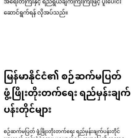
အရေးတကြီးနှင့် ရည်ရွယ်ချက်ကြီးကြီးဖြင့် ပူးပေါင်း
ဆောင်ရွက်ရန် လိုအပ်သည်။
မြန်မာနိုင်ငံ၏ စဉ်ဆက်မပြတ်
ဖွံ့ဖြိုးတိုးတက်ရေး ရည်မှန်းချက်
ပန်းတိုင်များ
စဉ်ဆက်မပြတ် ဖွံ့ဖြိုးတိုးတက်ရေး ရည်မှန်းချက်ပန်းတိုင်