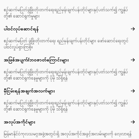
စဉ်ဆက်မပြတ်ဖွံ့ဖြိုးတိုးတက်ရေးရည်မှန်းချက်ပန်းတိုင်များနှင့်ပတ်သက်၍ ကျွန်ုပ်
တို့၏ ဆောင်ရွက်မှုများ
ပါဝင်လုပ်ဆောင်ရန်
ပါဝင
စဉ်ဆက်မပြတ် ဖွံ့ဖြိုးတိုးတက်ရေး ရည်မှန်းချက်ပန်းတိုင်များ ဖော်ဆောင်ရေးတွင်
ပါဝင်လှုပ်ရှားကြစို့။
အဖြစ်အပျက်/ဘဝဇာတ်‌ကြောင်းများ
အဖြ
စဉ်ဆက်မပြတ်ဖွံ့ဖြိုးတိုးတက်ရေးရည်မှန်းချက်ပန်းတိုင်များနှင့်ပတ်သက်၍ ကျွန်ုပ်
တို့၏ ဆောင်ရွက်နေမှုများကို ပိုမို သိရှိရန်
မှီငြမ်းရန်အချက်အလက်များ
မှီင
စဉ်ဆက်မပြတ်ဖွံ့ဖြိုးတိုးတက်ရေးရည်မှန်းချက်ပန်းတိုင်များနှင့်ပတ်သက်၍ ကျွန်ုပ်
တို့၏ ဆောင်ရွက်နေမှုများကို ပိုမို သိရှိရန်
အလုပ်အကိုင်များ
အလုပ
မြန်မာနိုင်ငံကုလသမဂ္ဂအဖွဲ့အတွင်းရှိ အလုပ်အကိုင်အခွင့်အလမ်းများကို လေ့လာရန်