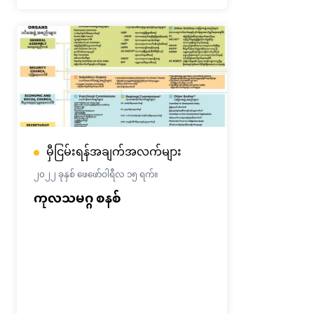
မှီငြမ်းရန်အချက်အလက်များ
၂၀၂၂ ခုနှစ် ဖေဖော်ဝါရီလ ၁၅ ရက်။
ကုလသမဂ္ဂ စနစ်