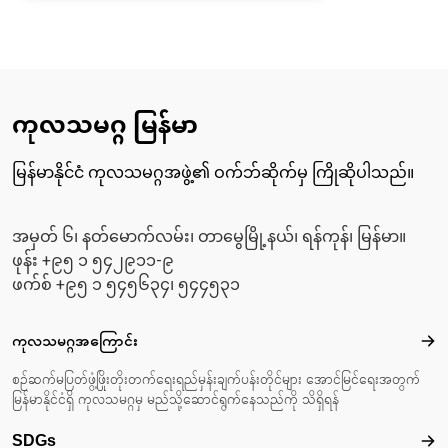
ကုလသမဂ္ဂ မြန်မာ
မြန်မာနိုင်ငံ ကုလသမဂ္ဂအဖွဲ့၏ ဝက်ဘ်ဆိုက်မှ ကြိုဆိုပါသည်။
အမှတ် ၆၊ နတ်မောက်လမ်း၊ တာမွေမြို့နယ်၊ ရန်ကုန်၊ မြန်မာ။
ဖုန်း +၉၅ ၁ ၅၄၂၉၁၁-၉
ဖက်စ် +၉၅ ၁ ၅၄၅၆၃၄၊ ၅၄၄၅၃၁
Footer menu
ကုလသမဂ္ဂအကြောင်း
ကုလ
စဉ်ဆက်မပြတ်ဖွံ့ဖြိုးတိုးတက်ရေးရည်မှန်းချက်ပန်းတိုင်များ အောင်မြင်ရေးအတွက်
မြန်မာနိုင်ငံရှိ ကုလသမဂ္ဂမှ မည်သို့ဆောင်ရွက်နေသည်ကို သိရှိရန်
SDGs
SD