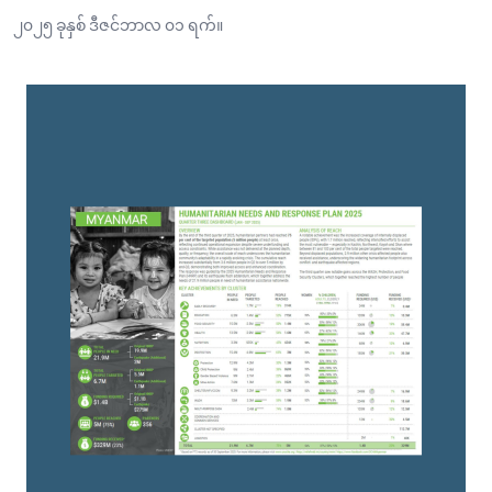
၂၀၂၅ ခုနှစ် ဒီဇင်ဘာလ ၀၁ ရက်။