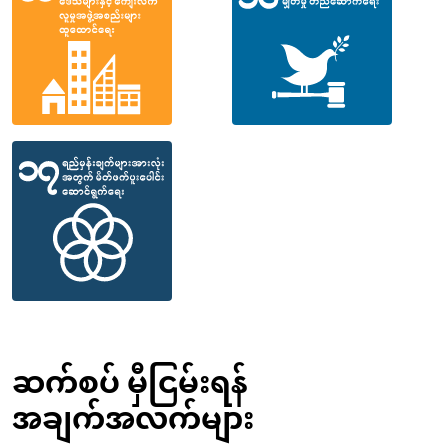
ဆက်စပ် မှီငြမ်းရန်
အချက်အလက်များ