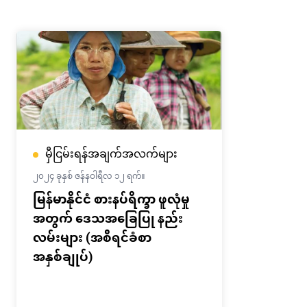
မှီငြမ်းရန်အချက်အလက်များ
၂၀၂၄ ခုနှစ် ဇန်နဝါရီလ ၁၂ ရက်။
မြန်မာနိုင်ငံ စားနပ်ရိက္ခာ ဖူလုံမှု
အတွက် ဒေသအခြေပြု နည်း
လမ်းများ (အစီရင်ခံစာ
အနှစ်ချုပ်)