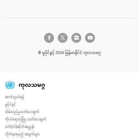
twitter-x
facebook-f
flickr
youtube
© မူပိုင်ခွင့် 2026 မြန်မာနိုင်ငံ ကုလသမဂ္ဂ
ကုလသမဂ္ဂ
ဆက်သွယ်ရန်
Global U.N. menu
မူပိုင်ခွင့်
လိမ်လည်မှုသတိပေးချက်
ကိုယ်ရေးလုံခြုံမှု သတိပေးချက်
ဝက်(ဘ်)ဆိုက်အညွှန်း
လိုက်နာရမည့် အချက်များ