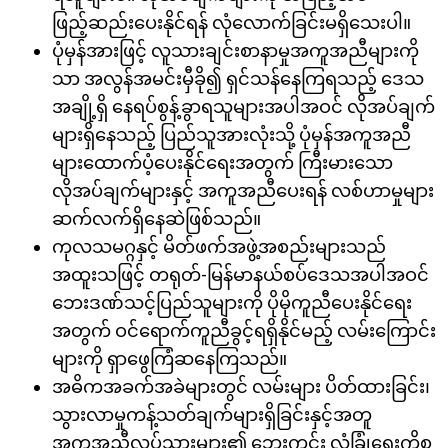
ဖြည့်ဆည်းပေးနိုင်ရန် လုံလောက်ခြင်းမရှိသေးပါ။
ပုံမှန်အားဖြင့် လူသားချင်းစာနာမှုအကူအညီများကို
သာ အလွန်အမင်းမှီခို၍ ရှင်သန်နေကြရသည့် ဒေသ
အချို့ရှိ နေရပ်စွန့်ခွာရသူများအပါအဝင် လိုအပ်ချက်
များရှိနေသည့် ပြည်သူအားလုံးသို့ ပုံမှန်အကူအညီ
များထောက်ပံ့ပေးနိုင်ရေးအတွက် ကြီးမားသော
လိုအပ်ချက်များနှင့် အကူအညီပေးရန် လစ်ဟာမှုများ
ဆက်လက်ရှိနေဆဲဖြစ်သည်။
ကုလသမဂ္ဂနှင့် မိတ်ဖက်အဖွဲ့အစည်းများသည်
အထူးသဖြင့် တရုတ်-မြန်မာနယ်စပ်ဒေသအပါအဝင်
ဘေးဒဏ်သင့်ပြည်သူများကို ပိုမိုကူညီပေးနိုင်ရေး
အတွက် ဝင်ရောက်ကူညီခွင့်ရရှိနိုင်မည့် လမ်းကြောင်း
များကို ရှာဖွေကြံဆနေကြသည်။
အဓိကအခက်အခဲများတွင် လမ်းများ ပိတ်ထားခြင်း၊
သွားလာမှုကန့်သတ်ချက်များရှိခြင်းနှင့်အတူ
အကူအညီလုပ်သားများ၏ ဘေးကင်း လုံခြုံရေးကိစ္စ