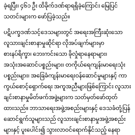
ခဲ့ရပြီး၊ ၄၆၁ ဦး ထိခိုက်ဒဏ်ရာရရှိခဲ့ကြောင်း မြေပြင်
သတင်းများက ဖော်ပြခဲ့သည်။
ပဋိပက္ခဒဏ်သင့်ဒေသများတွင် အရေးအကြီးဆုံးသော
လူသားချင်းစာနာမှုဆိုင်ရာ လိုအပ်ချက်များမှာ
စားနပ်ရိက္ခာ၊ ဘေးကင်းသော ခိုလှုံရာနေရာများ၊
အသုံးအဆောင်ပစ္စည်းများ၊ တကိုယ်ရေကျန်းမာရေးသုံး
ပစ္စည်းများ၊ အခြေခံကျန်းမာရေးဝန်ဆောင်မှုများနှင့် ကာ
ကွယ်စောင့်ရှောက်ရေး အကူအညီများဖြစ်ကြောင်း လူသား
ချင်းစာနာမှုမိတ်ဖက်အဖွဲ့များက သတ်မှတ်ဖော်ထုတ်
ထားသည်။ ဘာသာရေးအဖွဲ့အစည်းများနှင့် ဒေသခံတုံ့ပြန်
ဆောင်ရွက်သူများသည် လူသားချင်းစာနာမှုအဖွဲ့အစည်း
များနှင့် ပူးပေါင်း၍ သွားလာဝင်ရောက်နိုင်သည့် နေရာ