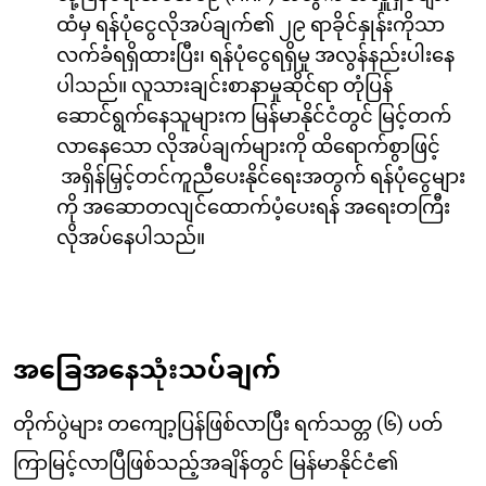
ထံမှ ရန်ပုံငွေလိုအပ်ချက်၏ ၂၉ ရာခိုင်နှုန်းကိုသာ
လက်ခံရရှိထားပြီး၊ ရန်ပုံငွေရရှိမှု အလွန်နည်းပါးနေ
ပါသည်။ လူသားချင်းစာနာမှုဆိုင်ရာ တုံပြန်
ဆောင်ရွက်နေသူများက မြန်မာနိုင်ငံတွင် မြင့်တက်
လာနေသော လိုအပ်ချက်များကို ထိရောက်စွာဖြင့်
အရှိန်မြှင့်တင်ကူညီပေးနိုင်ရေးအတွက် ရန်ပုံငွေများ
ကို အဆောတလျင်ထောက်ပံ့ပေးရန် အရေးတကြီး
လိုအပ်နေပါသည်။
အခြေအနေသုံးသပ်ချက်
တိုက်ပွဲများ တကျော့ပြန်ဖြစ်လာပြီး ရက်သတ္တ (၆) ပတ်
ကြာမြင့်လာပြီဖြစ်သည့်အချိန်တွင် မြန်မာနိုင်ငံ၏