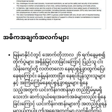
အဓိကအချက်အလက်များ
မြန်မာနိုင်ငံတွင် အောက်တိုဘာလ ၂၆ ရက်နေ့မှစ၍
တိုက်ပွဲများ အရှိန်မြင့်လာခြင်းကြောင့် ပြည်သူ ငါး
သိန်းကျော်တို့ လတ်တလော နေရပ်စွန့်ခွာထွက်ပြေး
နေရကြောင်း ခန့်မှန်းထားပြီး၊ နေရပ်ပြန်သွားသူများ
နှင့် အကြိမ်ကြိမ်နေရပ်စွန့်ခွာရမှုများ ရှိနေ
သည့်အတွက် ယင်းကိန်းဂဏန်းမှာ တည်ငြိမ်မှုမရှိ
သေးဘဲ၊ ဆက်သွယ်ရေးအခက်အခဲများလည်း ရှိနေ
ခြင်းကြောင့် ယင်းကိန်းဂဏန်းများကို အတည်ပြုရန်
မလွယ်ကူပါ။ ဤအရေအတွက်မှာ လက်ရှိတိုက်ပွဲ