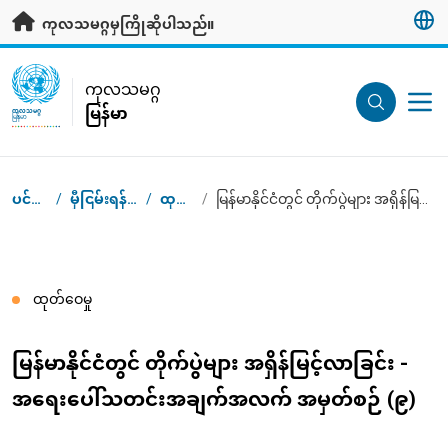
ပင်မအကြောင်းအရာသို့ သွားရန်
ကုလသမဂ္ဂမှကြိုဆိုပါသည်။
UN Logo
ကုလသမဂ္ဂ
မြန်မာ
ကုလသမဂ္ဂ
မြန်မာ
ပင်မစာမျက်နှာ
/
မှီငြမ်းရန်အချက်အလက်များ
/
ထုတ်ဝေမှုများ
/
မြန်မာနိုင်ငံတွင် တိုက်ပွဲများ အရှိန်မြင့်လာခြင်း - အရေးပေါ်သတင်းအချက်အလက် အမှတ်စဉ် (၉)
Breadcrumb
ထုတ်ဝေမှု
မြန်မာနိုင်ငံတွင် တိုက်ပွဲများ အရှိန်မြင့်လာခြင်း -
အရေးပေါ်သတင်းအချက်အလက် အမှတ်စဉ် (၉)