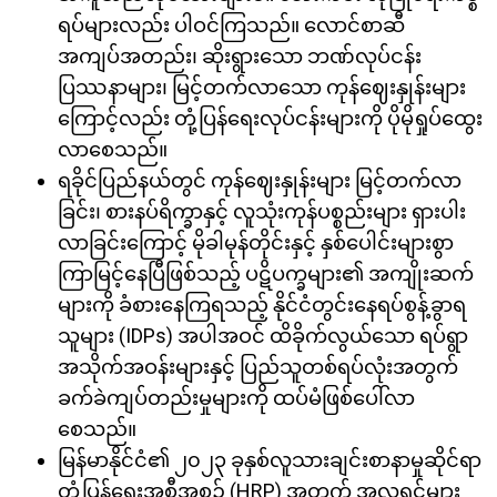
ရပ်များလည်း ပါဝင်ကြသည်။ လောင်စာဆီ
အကျပ်အတည်း၊ ဆိုးရွားသော ဘဏ်လုပ်ငန်း
ပြဿနာများ၊ မြင့်တက်လာသော ကုန်ဈေးနှုန်းများ
ကြောင့်လည်း တုံ့ပြန်ရေးလုပ်ငန်းများကို ပိုမိုရှုပ်ထွေး
လာစေသည်။
ရခိုင်ပြည်နယ်တွင် ကုန်ဈေးနှုန်းများ မြင့်တက်လာ
ခြင်း၊ စားနပ်ရိက္ခာနှင့် လူသုံးကုန်ပစ္စည်းများ ရှားပါး
လာခြင်းကြောင့် မိုခါမုန်တိုင်းနှင့် နှစ်ပေါင်းများစွာ
ကြာမြင့်နေပြီဖြစ်သည့် ပဋိပက္ခများ၏ အကျိုးဆက်
များကို ခံစားနေကြရသည့် နိုင်ငံတွင်းနေရပ်စွန့်ခွာရ
သူများ (IDPs) အပါအဝင် ထိခိုက်လွယ်သော ရပ်ရွာ
အသိုက်အဝန်းများနှင့် ပြည်သူတစ်ရပ်လုံးအတွက်
ခက်ခဲကျပ်တည်းမှုများကို ထပ်မံဖြစ်ပေါ်လာ
စေသည်။
မြန်မာနိုင်ငံ၏ ၂၀၂၃ ခုနှစ်လူသားချင်းစာနာမှုဆိုင်ရာ
တုံ့ပြန်ရေးအစီအစဉ် (HRP) အတွက် အလှူရှင်များ