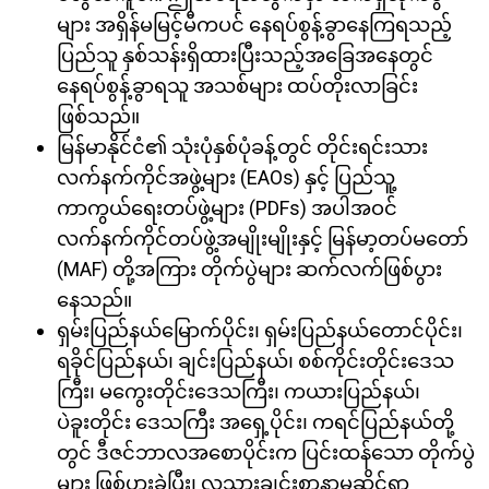
များ အရှိန်မမြင့်မီကပင် နေရပ်စွန့်ခွာနေကြရသည့်
ပြည်သူ နှစ်သန်းရှိထားပြီးသည့်အခြေအနေတွင်
နေရပ်စွန့်ခွာရသူ အသစ်များ ထပ်တိုးလာခြင်း
ဖြစ်သည်။
မြန်မာနိုင်ငံ၏ သုံးပုံနှစ်ပုံခန့်တွင် တိုင်းရင်းသား
လက်နက်ကိုင်အဖွဲ့များ (EAOs) နှင့် ပြည်သူ့
ကာကွယ်ရေးတပ်ဖွဲ့များ (PDFs) အပါအဝင်
လက်နက်ကိုင်တပ်ဖွဲ့အမျိုးမျိုးနှင့် မြန်မာ့တပ်မတော်
(MAF) တို့အကြား တိုက်ပွဲများ ဆက်လက်ဖြစ်ပွား
နေသည်။
ရှမ်းပြည်နယ်မြောက်ပိုင်း၊ ရှမ်းပြည်နယ်တောင်ပိုင်း၊
ရခိုင်ပြည်နယ်၊ ချင်းပြည်နယ်၊ စစ်ကိုင်းတိုင်းဒေသ
ကြီး၊ မကွေးတိုင်းဒေသကြီး၊ ကယားပြည်နယ်၊
ပဲခူးတိုင်း ဒေသကြီး အရှေ့ပိုင်း၊ ကရင်ပြည်နယ်တို့
တွင် ဒီဇင်ဘာလအစောပိုင်းက ပြင်းထန်သော တိုက်ပွဲ
များ ဖြစ်ပွားခဲ့ပြီး၊ လူသားချင်းစာနာမှုဆိုင်ရာ