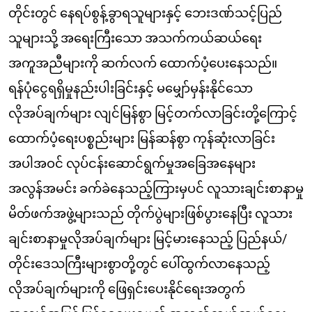
တိုင်းတွင် နေရပ်စွန့်ခွာရသူများနှင့် ဘေးဒဏ်သင့်ပြည်
သူများသို့ အရေးကြီးသော အသက်ကယ်ဆယ်ရေး
အကူအညီများကို ဆက်လက် ထောက်ပံ့ပေးနေသည်။
ရန်ပုံငွေရရှိမှုနည်းပါးခြင်းနှင့် မမျှော်မှန်းနိုင်သော
လိုအပ်ချက်များ လျင်မြန်စွာ မြင့်တက်လာခြင်းတို့ကြောင့်
ထောက်ပံ့ရေးပစ္စည်းများ မြန်ဆန်စွာ ကုန်ဆုံးလာခြင်း
အပါအဝင် လုပ်ငန်းဆောင်ရွက်မှုအခြေအနေများ
အလွန်အမင်း ခက်ခဲနေသည့်ကြားမှပင် လူသားချင်းစာနာမှု
မိတ်ဖက်အဖွဲ့များသည် တိုက်ပွဲများဖြစ်ပွားနေပြီး လူသား
ချင်းစာနာမှုလိုအပ်ချက်များ မြင့်မားနေသည့် ပြည်နယ်/
တိုင်းဒေသကြီးများစွာတို့တွင် ပေါ်ထွက်လာနေသည့်
လိုအပ်ချက်များကို ဖြေရှင်းပေးနိုင်ရေးအတွက်