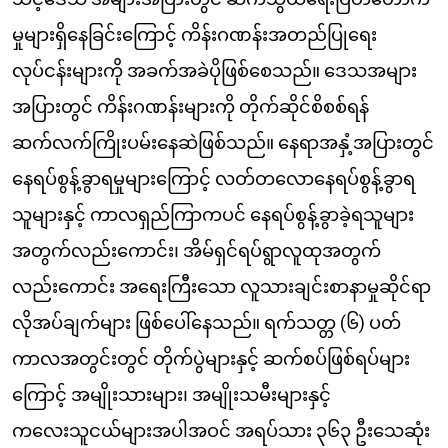
မှုများရှိနေခြင်းကြောင့် ကိန်းဂဏန်းအတည်ပြုရေး
လုပ်ငန်းများကို အခက်အခဲပိုဖြစ်စေသည်။ ဒေသအများ
အပြားတွင် ကိန်းဂဏန်းများကို တိုက်ဆိုင်စိစစ်ရန်
ဆက်လက်ကြိုးပမ်းနေဆဲဖြစ်သည်။ နေရာအနှံ့အပြားတွင်
နေရပ်စွန့်ခွာရမှုများကြောင့် လတ်တလောနေရပ်စွန့်ခွာရ
သူများနှင့် ကာလရှည်ကြာကပင် နေရပ်စွန့်ခွာခဲ့ရသူများ
အတွက်လည်းကောင်း၊ အိမ်ရှင်ရပ်ရွာလူထုအတွက်
လည်းကောင်း အရေးကြီးသော လူသားချင်းစာနာမှုဆိုင်ရာ
လိုအပ်ချက်များ ဖြစ်ပေါ်နေသည်။ ရက်သတ္တ (၆) ပတ်
ကာလအတွင်းတွင် တိုက်ပွဲများနှင့် ဆက်စပ်ဖြစ်ရပ်များ
ကြောင့် အမျိုးသားများ၊ အမျိုးသမီးများနှင့်
ကလေးသူငယ်များအပါအဝင် အရပ်သား ၃၆၃ ဦးသေဆုံး