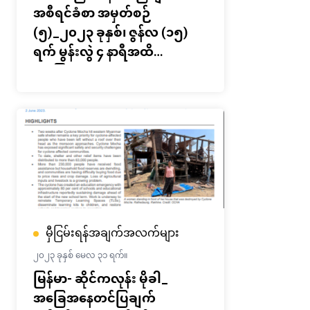
အစီရင်ခံစာ အမှတ်စဉ်
(၅)_၂၀၂၃ ခုနှစ်၊ ဇွန်လ (၁၅)
ရက် မွန်းလွဲ ၄ နာရီအထိ
အခြေအနေ
မှီငြမ်းရန်အချက်အလက်များ
၂၀၂၃ ခုနှစ် မေလ ၃၁ ရက်။
မြန်မာ- ဆိုင်ကလုန်း မိုခါ_
အခြေအနေတင်ပြချက်