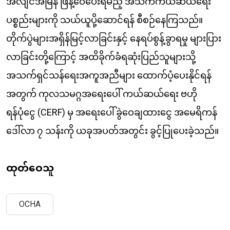
အလျင်အမြန် ဖြန့်ဝေပေးရမည့် အသက်ကယ်ဆယ်ရေး
ပစ္စည်းများကို သယ်ယူပို့ဆောင်ရန် စီစဉ်နေကြသည်။
တိုက်ပွဲများအရှိန်မြင့်လာခြင်းနှင့် နေရပ်စွန့်ခွာရမှု များပြား
လာခြင်းတို့ကြောင့် အထိခိုက်ခံရဆုံးပြည်သူများသို့
အသက်ရှင်သန်ရေးအကူအညီများ ထောက်ပံ့ပေးနိုင်ရန်
အတွက် ကုလသမဂ္ဂအရေးပေါ် ကယ်ဆယ်ရေး ဗဟို
ရန်ပုံငွေ (CERF) မှ အရေးပေါ်ခွဲဝေချထားငွေ အမေရိကန်
ဒေါ်လာ ၇ သန်းကို ယခုအပတ်အတွင်း ခွင့်ပြုပေးခဲ့သည်။
ထုတ်ဝေသူ
OCHA