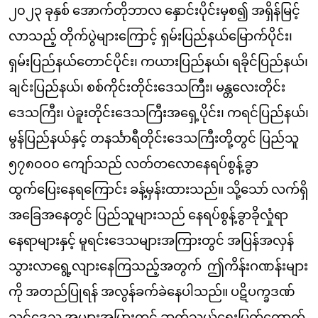
၂၀၂၃ ခုနှစ် အောက်တိုဘာလ နှောင်းပိုင်းမှစ၍ အရှိန်မြင့်
လာသည့် တိုက်ပွဲများကြောင့် ရှမ်းပြည်နယ်မြောက်ပိုင်း၊
ရှမ်းပြည်နယ်တောင်ပိုင်း၊ ကယားပြည်နယ်၊ ရခိုင်ပြည်နယ်၊
ချင်းပြည်နယ်၊ စစ်ကိုင်းတိုင်းဒေသကြီး၊ မန္တလေးတိုင်း
ဒေသကြီး၊ ပဲခူးတိုင်းဒေသကြီးအရှေ့ပိုင်း၊ ကရင်ပြည်နယ်၊
မွန်ပြည်နယ်နှင့် တနင်္သာရီတိုင်းဒေသကြီးတို့တွင် ပြည်သူ
၅၇၈၀၀၀ ကျော်သည် လတ်တလောနေရပ်စွန့်ခွာ
ထွက်ပြေးနေရကြောင်း ခန့်မှန်းထားသည်။ သို့သော် လက်ရှိ
အခြေအနေတွင် ပြည်သူများသည် နေရပ်စွန့်ခွာခိုလှုံရာ
နေရာများနှင့် မူရင်းဒေသများအကြားတွင် အပြန်အလှန်
သွားလာရွေ့လျားနေကြသည့်အတွက် ဤကိန်းဂဏန်းများ
ကို အတည်ပြုရန် အလွန်ခက်ခဲနေပါသည်။ ပဋိပက္ခဒဏ်
သင့်ဒေသ အများအပြားတွင် ဆက်သွယ်ရေးပြတ်တောက်