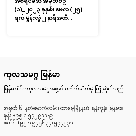
အစီရင်ခံစာ အမှတ်စဉ်
(၁)_၂၀၂၃ ခုနှစ်၊ မေလ (၂၅)
ရက် မွန်းလွဲ ၂ နာရီအထိ
အခြေအနေ
ကုလသမဂ္ဂ မြန်မာ
မြန်မာနိုင်ငံ ကုလသမဂ္ဂအဖွဲ့၏ ဝက်ဘ်ဆိုက်မှ ကြိုဆိုပါသည်။
အမှတ် ၆၊ နတ်မောက်လမ်း၊ တာမွေမြို့နယ်၊ ရန်ကုန်၊ မြန်မာ။
ဖုန်း +၉၅ ၁ ၅၄၂၉၁၁-၉
ဖက်စ် +၉၅ ၁ ၅၄၅၆၃၄၊ ၅၄၄၅၃၁