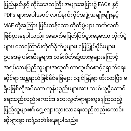
ပြည်နယ်နှင့် တိုင်းဒေသကြီး အများအပြား၌ EAOs နှင့်
PDFs များအပါအဝင် လက်နက်ကိုင်အဖွဲ့ အမျိုးမျိုးနှင့်
MAF တို့အကြား ပြင်းထန်သော တိုက်ပွဲများ ဆက်လက်
ဖြစ်ပွားနေပါသည်။ အဆက်မပြတ်ဖြစ်ပွားနေသော တိုက်ပွဲ
များ၊ လေကြောင်းတိုက်ခိုက်မှုများ၊ မြေမြှုပ်မိုင်းများ၊
ဥပဒေမဲ့ ဖမ်းဆီးမှုများ၊ လမ်းပိတ်ဆို့ထားမှုများကြောင့်
အရပ်သားပြည်သူများအတွက် ကာကွယ်စောင့်ရှောက်ရေး
ဆိုင်ရာ အန္တရာယ်ဖြစ်နိုင်ခြေများ လျင်မြန်စွာ တိုးလာပြီး၊ မ
ရှိမဖြစ်လိုအပ်သော ကုန်ပစ္စည်းများအား သယ်ယူပို့ဆောင်
ရေးသည်လည်းကောင်း၊ ဘေးလွတ်ရာရှာဖွေနေကြသည့်
ပြည်သူများ၏ ရွေ့လျားသွားလာရေးသည်လည်းကောင်း
ဆိုးရွားစွာ ကန့်သတ်ခံနေရပါသည်။