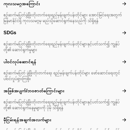
Footer menu
ကုလသမဂ္ဂအကြောင်း
ကုလ
စဉ်ဆက်မပြတ်ဖွံ့ဖြိုးတိုးတက်ရေးရည်မှန်းချက်ပန်းတိုင်များ အောင်မြင်ရေးအတွက်
မြန်မာနိုင်ငံရှိ ကုလသမဂ္ဂမှ မည်သို့ဆောင်ရွက်နေသည်ကို သိရှိရန်
SDGs
SD
စဉ်ဆက်မပြတ်ဖွံ့ဖြိုးတိုးတက်ရေးရည်မှန်းချက်ပန်းတိုင်များနှင့်ပတ်သက်၍ ကျွန်ုပ်
တို့၏ ဆောင်ရွက်မှုများ
ပါဝင်လုပ်ဆောင်ရန်
ပါဝင
စဉ်ဆက်မပြတ် ဖွံ့ဖြိုးတိုးတက်ရေး ရည်မှန်းချက်ပန်းတိုင်များ ဖော်ဆောင်ရေးတွင်
ပါဝင်လှုပ်ရှားကြစို့။
အဖြစ်အပျက်/ဘဝဇာတ်‌ကြောင်းများ
အဖြ
စဉ်ဆက်မပြတ်ဖွံ့ဖြိုးတိုးတက်ရေးရည်မှန်းချက်ပန်းတိုင်များနှင့်ပတ်သက်၍ ကျွန်ုပ်
တို့၏ ဆောင်ရွက်နေမှုများကို ပိုမို သိရှိရန်
မှီငြမ်းရန်အချက်အလက်များ
မှီင