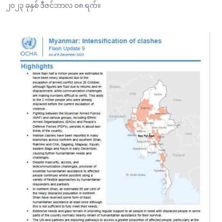
၂၀၂၃ ခုနှစ် ဒီဇင်ဘာလ ၀၈ ရက်။