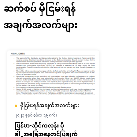
ဆက်စပ် မှီငြမ်းရန်
အချက်အလက်များ
မှီငြမ်းရန်အချက်အလက်များ
၂၀၂၃ ခုနှစ် ဇွန်လ ၁၉ ရက်။
မြန်မာ-ဆိုင်ကလုန်း မို
ခါ_အခြေအနေတင်ပြချက်