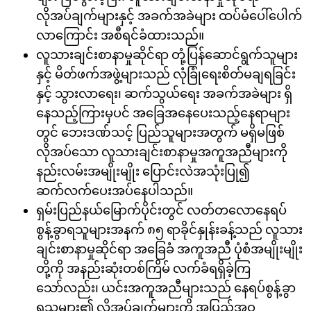
လိုအပ်ချက်များနှင့် အခက်အခဲများ ထပ်မံပေါ်ပေါက်
လာကြောင်း အစီရင်ခံထားသည်။
လူသားချင်းစာနာမှုဆိုင်ရာ တုံ့ပြန်ဆောင်ရွက်သူများ
နှင့် မိတ်ဖက်အဖွဲ့များသည် လုံခြုံရေးစိတ်မချရခြင်း
နှင့် သွားလာရေး၊ ဆက်သွယ်ရေး အခက်အခဲများ ရှိ
နေသည့်ကြားမှပင် အခြေအနေပေးသည့်နေရာများ
တွင် ဘေးဒဏ်သင့် ပြည်သူများအတွက် မရှိမဖြစ်
လိုအပ်သော လူသားချင်းစာနာမှုအကူအညီများကို
နည်းလမ်းအမျိုးမျိုး ပြောင်းလဲအသုံးပြု၍
ဆက်လက်ပေးအပ်နေပါသည်။
ရှမ်းပြည်နယ်မြောက်ပိုင်းတွင် လတ်တလောနေရပ်
စွန့်ခွာရသူများအနက် ၈၅ ရာခိုင်နှုန်းခန့်သည် လူသား
ချင်းစာနာမှုဆိုင်ရာ အခြေခံ အကူအညီ ပုံစံအမျိုးမျိုး
တို့ကို အနည်းဆုံးတစ်ကြိမ် လက်ခံရရှိခဲ့ကြ
သော်လည်း၊ ယင်းအကူအညီများသည် နေရပ်စွန့်ခွာ
ရသူများ၏ လိုအပ်ချက်များကို အပြည့်အဝ