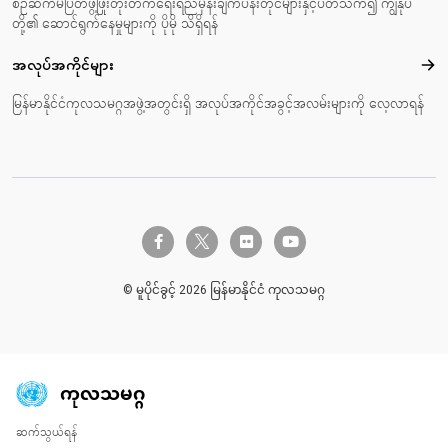
စဉ်ဆက်မပြတ်ဖွံ့ဖြိုးတိုးတက်ရေးရည်မှန်းချက်ပန်းတိုင်များနှင့်ပတ်သက်၍ ကျွန်ုပ်
တို့၏ ဆောင်ရွက်နေမှုများကို ပိုမို သိရှိရန်
အလုပ်အကိုင်များ
အလုပ
မြန်မာနိုင်ငံကုလသမဂ္ဂအဖွဲ့အတွင်းရှိ အလုပ်အကိုင်အခွင့်အလမ်းများကို လေ့လာရန်
twitter-x
facebook-f
flickr
youtube
© မူပိုင်ခွင့် 2026 မြန်မာနိုင်ငံ ကုလသမဂ္ဂ
ကုလသမဂ္ဂ
ဆက်သွယ်ရန်
Global U.N. menu