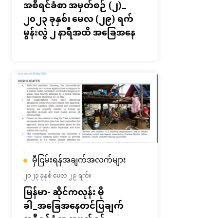
အစီရင်ခံစာ အမှတ်စဉ် (၂)_
၂၀၂၃ ခုနှစ်၊ မေလ (၂၉) ရက်
မွန်းလွဲ ၂ နာရီအထိ အခြေအနေ
မှီငြမ်းရန်အချက်အလက်များ
၂၀၂၃ ခုနှစ် မေလ ၂၉ ရက်။
မြန်မာ- ဆိုင်ကလုန်း မို
ခါ_အခြေအနေတင်ပြချက်