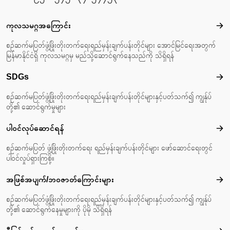
Footer menu
ကုလသမဂ္ဂအကြောင်း
ကုလ
စဉ်ဆက်မပြတ်ဖွံ့ဖြိုးတိုးတက်ရေးရည်မှန်းချက်ပန်းတိုင်များ အောင်မြင်ရေးအတွက်
မြန်မာနိုင်ငံရှိ ကုလသမဂ္ဂမှ မည်သို့ဆောင်ရွက်နေသည်ကို သိရှိရန်
SDGs
SD
စဉ်ဆက်မပြတ်ဖွံ့ဖြိုးတိုးတက်ရေးရည်မှန်းချက်ပန်းတိုင်များနှင့်ပတ်သက်၍ ကျွန်ုပ်
တို့၏ ဆောင်ရွက်မှုများ
ပါဝင်လုပ်ဆောင်ရန်
ပါဝင
စဉ်ဆက်မပြတ် ဖွံ့ဖြိုးတိုးတက်ရေး ရည်မှန်းချက်ပန်းတိုင်များ ဖော်ဆောင်ရေးတွင်
ပါဝင်လှုပ်ရှားကြစို့။
အဖြစ်အပျက်/ဘဝဇာတ်‌ကြောင်းများ
အဖြ
စဉ်ဆက်မပြတ်ဖွံ့ဖြိုးတိုးတက်ရေးရည်မှန်းချက်ပန်းတိုင်များနှင့်ပတ်သက်၍ ကျွန်ုပ်
တို့၏ ဆောင်ရွက်နေမှုများကို ပိုမို သိရှိရန်