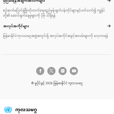
မှီငြမ်းရန်အချက်အလက်များ
မှီင
စဉ်ဆက်မပြတ်ဖွံ့ဖြိုးတိုးတက်ရေးရည်မှန်းချက်ပန်းတိုင်များနှင့်ပတ်သက်၍ ကျွန်ုပ်
တို့၏ ဆောင်ရွက်နေမှုများကို ပိုမို သိရှိရန်
အလုပ်အကိုင်များ
အလုပ
မြန်မာနိုင်ငံကုလသမဂ္ဂအဖွဲ့အတွင်းရှိ အလုပ်အကိုင်အခွင့်အလမ်းများကို လေ့လာရန်
twitter-x
facebook-f
flickr
youtube
© မူပိုင်ခွင့် 2026 မြန်မာနိုင်ငံ ကုလသမဂ္ဂ
ကုလသမဂ္ဂ