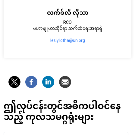
လက်စ်လီ လိုသာ
RCO
မဟာဗျူဟာဆိုင်ရာ ဆက်ဆံရေးအရာရှိ
lesly.lotha@un.org
ဤလုပ်ငန်းတွင်အဓိကပါဝင်နေ
သည့် ကုလသမဂ္ဂရုံးများ