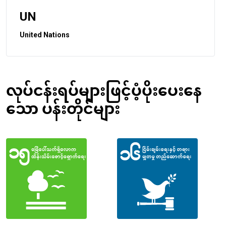
UN
United Nations
လုပ်ငန်းရပ်များဖြင့်ပံ့ပိုးပေးနေ
သော ပန်းတိုင်များ