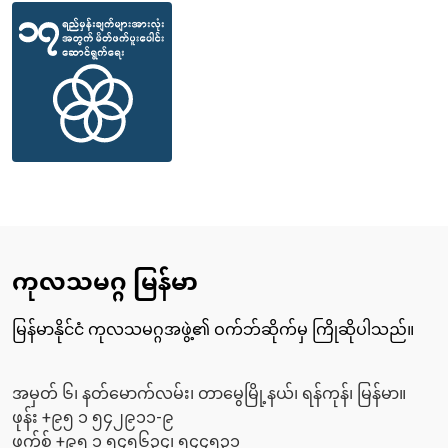
ကုလသမဂ္ဂ မြန်မာ
မြန်မာနိုင်ငံ ကုလသမဂ္ဂအဖွဲ့၏ ဝက်ဘ်ဆိုက်မှ ကြိုဆိုပါသည်။
အမှတ် ၆၊ နတ်မောက်လမ်း၊ တာမွေမြို့နယ်၊ ရန်ကုန်၊ မြန်မာ။
ဖုန်း +၉၅ ၁ ၅၄၂၉၁၁-၉
ဖက်စ် +၉၅ ၁ ၅၄၅၆၃၄၊ ၅၄၄၅၃၁