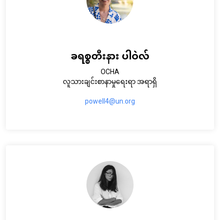
ခရစ္စတီးနား ပါဝဲလ်
OCHA
လူသားချင်းစာနာမှုရေးရာ အရာရှိ
powell4@un.org