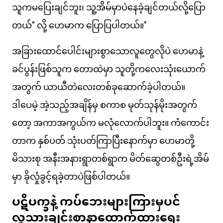
သူကမပြေးချင်ဘူး၊ သူ့အိမ်မှာပဲနေခဲ့ချင်တယ်လို့ပြော
တယ်” လို့ ဟေမာက ပြောပြပါတယ်။"
အခြားထောင်ပေါင်းများစွာသောလူတွေလိုပဲ ဟေမာနဲ့
ခင်ပွန်းဖြစ်သူက တောထဲမှာ သူတို့ကလေးသုံးယောက်
အတွက် ယာယီတဲလေးတစ်ခုဆောက်ခဲ့ပါတယ်။
ဒါပေမဲ့ အဲ့သည့်အချိန်မှ စကာစ မုတ်သုန်မိုးအတွက်
တော့ အကာအကွယ်က မလုံလောက်ပါဘူး။ ကံကောင်း
တာက နှစ်ပတ် သုံးပတ်ကြာပြီးနောက်မှာ ဟေမာတို့
မိသားစု အနီးအနားရွာတစ်ရွာက မိတ်ဆွေတစ်ဦးရဲ့အိမ်
မှာ ခိုလှုံခွင့်ရခဲ့တာပဲဖြစ်ပါတယ်။
ပဋိပက္ခနဲ့ ကပ်ဘေးများကြားမှပင်
လူသားချင်းစာနာထောက်ထားရေး