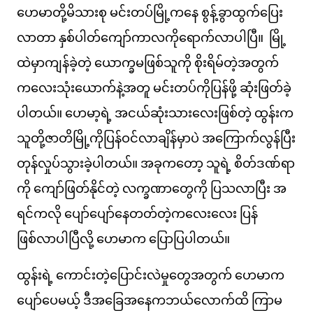
ဟေမာတို့မိသားစု မင်းတပ်မြို့ကနေ စွန့်ခွာထွက်ပြေး
လာတာ နှစ်ပါတ်ကျော်ကာလကိုရောက်လာပါပြီ။ ‌မြို့
ထဲမှာကျန်ခဲ့တဲ့ ယောက္ခမဖြစ်သူကို စိုးရိမ်တဲ့အတွက်
ကလေးသုံးယောက်နဲ့အတူ မင်းတပ်ကိုပြန်ဖို့ ဆုံးဖြတ်ခဲ့
ပါတယ်။ ဟေမာ့ရဲ့ အငယ်ဆုံးသားလေးဖြစ်တဲ့ ထွန်းက
သူတို့ဇာတိမြို့ကိုပြန်ဝင်လာချိန်မှာပဲ အကြောက်လွန်ပြီး
တုန်လှုပ်သွားခဲ့ပါတယ်။ အခုကတော့ သူရဲ့ စိတ်ဒဏ်ရာ
ကို ကျော်ဖြတ်နိုင်တဲ့ လက္ခဏာတွေကို ပြသလာပြီး အ
ရင်ကလို ပျော်ပျော်နေတတ်တဲ့ကလေးလေး ပြန်
ဖြစ်လာပါပြီလို့ ဟေမာက ပြောပြပါတယ်။
ထွန်းရဲ့ ကောင်းတဲ့ပြောင်းလဲမှုတွေအတွက် ဟေမာက
ပျော်ပေမယ့် ဒီအခြေအနေကဘယ်လောက်ထိ ကြာမ