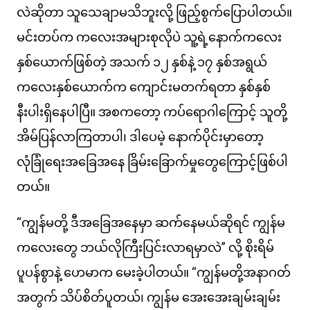
လဲဆိုတာ သူသေချာမသိဘူးလို့ ဖြည့်စွက်ပြောပါတယ်။
မင်းတပ်က ကလေးအများစုလိုပဲ သူ့ရဲ့နောက်ကလေး
နှစ်ယောက်ဖြစ်တဲ့ အသက် ၁၂ နှစ်နဲ့ ၁၇ နှစ်အရွယ်
ကလေးနှစ်ယောက်က ကျောင်းမတက်ရတာ နှစ်နှစ်
နီးပါးရှိနေပါပြီ။ အစကတော့ ကပ်ရောဂါကြောင့် သူတို့
အိမ်ပြန်လာကြတာပါ၊ ဒါပေမဲ့ နောက်ပိုင်းမှာတော့
လုံခြုံရေးအခြေအနေ ခြိမ်းခြောက်မှုတွေကြောင့်ဖြစ်ပါ
တယ်။
“ကျွန်မတို့ ဒီအခြေအနေမှာ ဆက်နေမယ်ဆိုရင် ကျွန်မ
ကလေးတွေ ဘယ်လိုကြီးပြင်းလာရမှာလဲ” လို့ စိုးရိမ်
ပူပန်စွာနဲ့ ဟေမာက မေးခဲ့ပါတယ်။ “ကျွန်မတို့အနာဂတ်
အတွက် သိပ်စိတ်ပူတယ်၊ ကျွန်မ အေးအေးချမ်းချမ်း