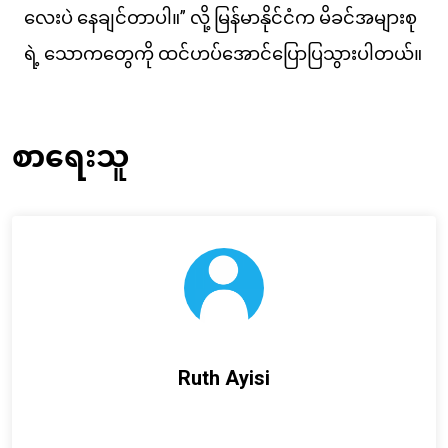
လေးပဲ နေချင်တာပါ။” လို့ မြန်မာနိုင်ငံက မိခင်အများစု
ရဲ့ သောကတွေကို ထင်ဟပ်အောင်ပြောပြသွားပါတယ်။
စာရေးသူ
Ruth Ayisi