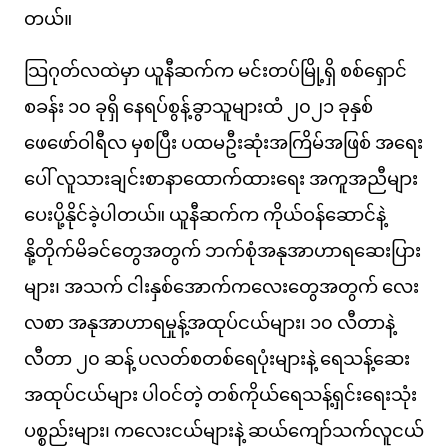
တယ်။
သြဂုတ်လထဲမှာ ယူနီဆက်က မင်းတပ်မြို့ရှိ စစ်ရှောင်
စခန်း ၁၀ ခုရှိ နေရပ်စွန့်ခွာသူများထံ ၂၀၂၁ ခုနှစ်
ဖေဖော်ဝါရီလ မှစပြီး ပထမဦးဆုံးအကြိမ်အဖြစ် အရေး
ပေါ် လူသားချင်းစာနာထောက်ထားရေး အကူအညီများ
ပေးပို့နိုင်ခဲ့ပါတယ်။ ယူနီဆက်က ကိုယ်ဝန်ဆောင်နဲ့
နို့တိုက်မိခင်တွေအတွက် ဘက်စုံအနုအာဟာရဆေးပြား
များ၊ အသက် ငါးနှစ်အောက်ကလေးတွေအတွက် လေး
လစာ အနုအာဟာရမှုန့်အထုပ်ငယ်များ၊ ၁၀ လီတာနဲ့
လီတာ ၂၀ ဆန့် ပလတ်စတစ်ရေပုံးများနဲ့ ရေသန့်ဆေး
အထုပ်ငယ်များ ပါဝင်တဲ့ တစ်ကိုယ်ရေသန့်ရှင်းရေးသုံး
ပစ္စည်းများ၊ ကလေးငယ်များနဲ့ ဆယ်ကျော်သက်လူငယ်