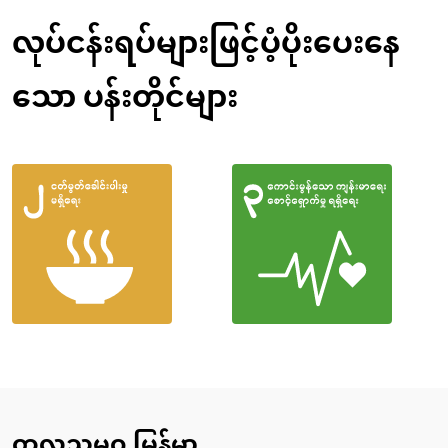
လုပ်ငန်းရပ်များဖြင့်ပံ့ပိုးပေးနေ
သော ပန်းတိုင်များ
ကုလသမဂ္ဂ မြန်မာ