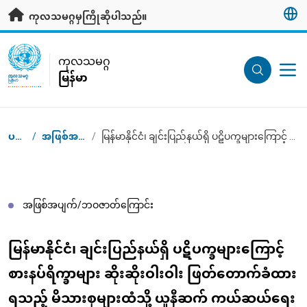
ပင်မအကြောင်းအရာသို့ သွားရန်
ကုလသမဂ္ဂမှကြိုဆိုပါသည်။
UN Logo
ကုလသမဂ္ဂ
မြန်မာ
ကုလသမဂ္ဂ
မြန်မာ
ပင်မစာမျက်နှာ
/
အဖြစ်အပျက်/ဘဝဇာတ်‌ကြောင်းများ
/
မြန်မာနိုင်ငံ၊ ချင်းပြည်နယ်ရှိ ပဋိပက္ခများကြောင့် စားနပ်ရိက္ခာများ ဆိုးဆိုးဝါးဝါး ဖြတ်တောက်ခံထားရသည့် မိသားစုများထံသို့ ယူနီဆက် ကယ်ဆယ်ရေးပစ္စည်းများရောက်ရှိ
Breadcrumb
အဖြစ်အပျက်/ဘဝဇာတ်‌ကြောင်း
မြန်မာနိုင်ငံ၊ ချင်းပြည်နယ်ရှိ ပဋိပက္ခများကြောင့်
စားနပ်ရိက္ခာများ ဆိုးဆိုးဝါးဝါး ဖြတ်တောက်ခံထား
ရသည့် မိသားစုများထံသို့ ယူနီဆက် ကယ်ဆယ်ရေး