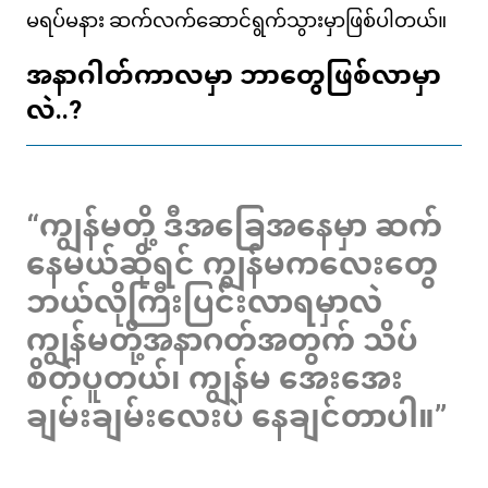
မရပ်မနား ဆက်လက်ဆောင်ရွက်သွားမှာဖြစ်ပါတယ်။
အနာဂါတ်ကာလမှာ ဘာတွေဖြစ်လာမှာ
လဲ..?
“ကျွန်မတို့ ဒီအခြေအနေမှာ ဆက်
နေမယ်ဆိုရင် ကျွန်မကလေးတွေ
ဘယ်လိုကြီးပြင်းလာရမှာလဲ
ကျွန်မတို့အနာဂတ်အတွက် သိပ်
စိတ်ပူတယ်၊ ကျွန်မ အေးအေး
ချမ်းချမ်းလေးပဲ နေချင်တာပါ။”