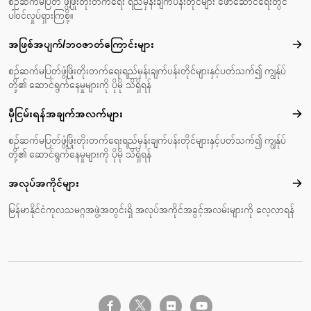
စဉ်ဆက်မပြတ် ဖွံ့ဖြိုးတိုးတက်ရေး ရည်မှန်းချက်ပန်းတိုင်များ ဖော်ဆောင်ရေးတွင်
ပါဝင်လှုပ်ရှားကြစို့။
အဖြစ်အပျက်/ဘဝဇာတ်‌ကြောင်းများ
အဖြ
စဉ်ဆက်မပြတ်ဖွံ့ဖြိုးတိုးတက်ရေးရည်မှန်းချက်ပန်းတိုင်များနှင့်ပတ်သက်၍ ကျွန်ုပ်
တို့၏ ဆောင်ရွက်နေမှုများကို ပိုမို သိရှိရန်
မှီငြမ်းရန်အချက်အလက်များ
မှီင
စဉ်ဆက်မပြတ်ဖွံ့ဖြိုးတိုးတက်ရေးရည်မှန်းချက်ပန်းတိုင်များနှင့်ပတ်သက်၍ ကျွန်ုပ်
တို့၏ ဆောင်ရွက်နေမှုများကို ပိုမို သိရှိရန်
အလုပ်အကိုင်များ
အလုပ
မြန်မာနိုင်ငံကုလသမဂ္ဂအဖွဲ့အတွင်းရှိ အလုပ်အကိုင်အခွင့်အလမ်းများကို လေ့လာရန်
twitter-x
facebook-f
flickr
youtube