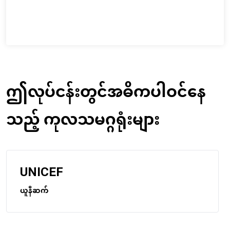
ဤလုပ်ငန်းတွင်အဓိကပါဝင်နေ
သည့် ကုလသမဂ္ဂရုံးများ
UNICEF
ယူနီဆက်