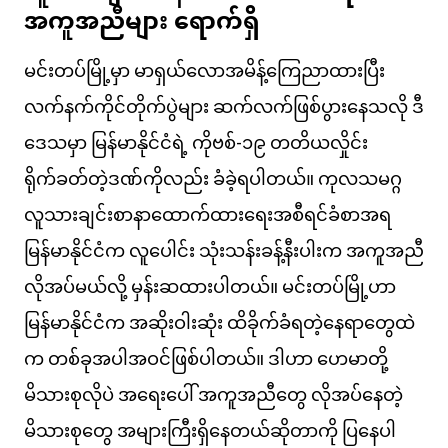
အကူအညီများ ရောက်ရှိ
မင်းတပ်မြို့မှာ မာရှယ်လောအမိန့်ကြေညာထားပြီး
လက်နက်ကိုင်တိုက်ပွဲများ ဆက်လက်ဖြစ်ပွားနေသလို ဒီ
ဒေသမှာ မြန်မာနိုင်ငံရဲ့ ကိုဗစ်-၁၉ တတိယလှိုင်း
ရိုက်ခတ်တဲ့ဒဏ်ကိုလည်း ခံခဲ့ရပါတယ်။ ကုလသမဂ္ဂ
လူသားချင်းစာနာထောက်ထားရေးအစီရင်ခံစာအရ
မြန်မာနိုင်ငံက လူပေါင်း သုံးသန်းခန့်နီးပါးက အကူအညီ
လိုအပ်မယ်လို့ မှန်းဆထားပါတယ်။ မင်းတပ်မြို့ဟာ
မြန်မာနိုင်ငံက အဆိုးဝါးဆုံး ထိခိုက်ခံရတဲ့နေရာတွေထဲ
က တစ်ခုအပါအဝင်ဖြစ်ပါတယ်။ ဒါဟာ ဟေမာတို့
မိသားစုလိုပဲ အရေးပေါ် အကူအညီတွေ လိုအပ်နေတဲ့
မိသားစုတွေ အများကြီးရှိနေတယ်ဆိုတာကို ပြနေပါ