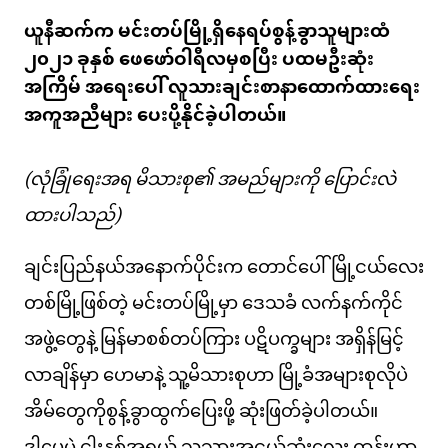
ယူနီဆက်က မင်းတပ်မြို့ရှိနေရပ်စွန့်ခွာသူများထံ
၂၀၂၁ ခုနှစ် ဖေဖော်ဝါရီလမှစပြီး ပထမဦးဆုံး
အကြိမ် အရေးပေါ် လူသားချင်းစာနာထောက်ထားရေး
အကူအညီများ ပေးပို့နိုင်ခဲ့ပါတယ်။
(လုံခြုံရေးအရ မိသားစု၏ အမည်များကို ပြောင်းလဲ
ထားပါသည်)
ချင်းပြည်နယ်အနောက်ပိုင်းက တောင်ပေါ်မြို့ငယ်လေး
တစ်မြို့ဖြစ်တဲ့ မင်းတပ်မြို့မှာ ဒေသခံ လက်နက်ကိုင်
အဖွဲ့တွေနဲ့ မြန်မာစစ်တပ်ကြား ပဋိပက္ခများ အရှိန်မြင့်
လာချိန်မှာ ဟေမာနဲ့ သူ့မိသားစုဟာ မြို့ခံအများစုလိုပဲ
အိမ်တွေကိုစွန့်ခွာထွက်ပြေးဖို့ ဆုံးဖြတ်ခဲ့ပါတယ်။
ဒါပေမဲ့ ငါးနှစ်အရွယ် သူ့သားအငယ်ဆုံးလေး ထွန်းဟာ