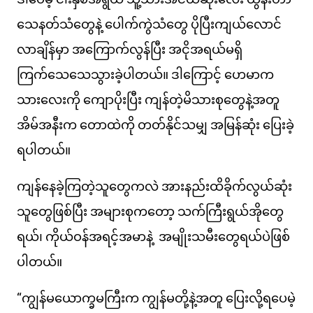
သေနတ်သံတွေနဲ့ ပေါက်ကွဲသံတွေ ပိုပြီးကျယ်လောင်
လာချိန်မှာ အကြောက်လွန်ပြီး အငိုအရယ်မရှိ
ကြက်သေသေသွားခဲ့ပါတယ်။ ဒါကြောင့် ဟေမာက
သားလေးကို ကျောပိုးပြီး ကျန်တဲ့မိသားစုတွေနဲ့အတူ
အိမ်အနီးက တောထဲကို တတ်နိုင်သမျှ အမြန်ဆုံး ပြေးခဲ့
ရပါတယ်။
ကျန်နေခဲ့ကြတဲ့သူတွေကလဲ အားနည်းထိခိုက်လွယ်ဆုံး
သူတွေဖြစ်ပြီး အများစုကတော့ သက်ကြီးရွယ်အိုတွေ
ရယ်၊ ကိုယ်ဝန်အရင့်အမာနဲ့ အမျိုးသမီးတွေရယ်ပဲဖြစ်
ပါတယ်။
“ကျွန်မယောက္ခမကြီးက ကျွန်မတို့နဲ့အတူ ပြေးလို့ရပေမဲ့