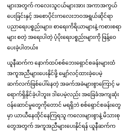
များအတွက် ကလေးသူငယ်များအား အကာအကွယ်
ပေးခြင်းနှင့် အစောပိုင်းကလေးဘဝအရွယ်ဆိုင်ရာ
ပညာရေးပစ္စည်းများ၊ စာရေးကိရိယာများနဲ့ ကစားစရာ
များ စတဲ့ အရေးပါတဲ့ ပံ့ပိုးရေးပစ္စည်းများကို ဖြန့်ဝေ
ပေးခဲ့ပါတယ်။
ယူနီဆက်က နောက်ထပ်စစ်ဘေးရှောင်စခန်းများထံ
အကူအညီများပေးနိုင်ဖို့ မျှော်လင့်ထားခဲ့ပေမဲ့
ဆက်လက်ဖြစ်ပေါ်နေတဲ့ အခက်အခဲများစွာကြောင့် မ
ရောက်ရှိနိုင်ခဲ့ပါဘူး။ ဒါပေမဲ့လည်း အခြေခံအကျဆုံး
ဝန်ဆောင်မှုတွေကိုတောင် မရရှိဘဲ စစ်ရှောင်စခန်းတွေ
မှာ ယာယီနေထိုင်နေကြရသူ ကလေးများစွာနဲ့ မိသားစု
တွေအတွက် အကူအညီများပေးနိုင်ရန် ယူနီဆက်က