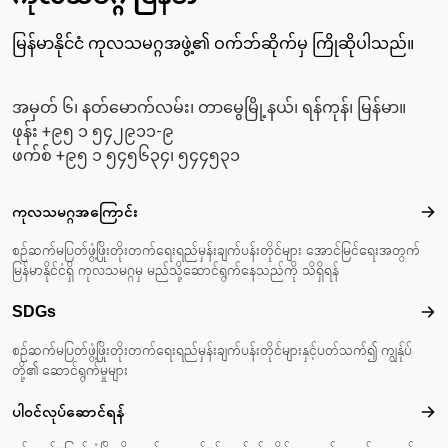
မြန်မာနိုင်ငံ ကုလသမဂ္ဂအဖွဲ့၏ ဝက်ဘ်ဆိုက်မှ ကြိုဆိုပါသည်။
အမှတ် ၆၊ နတ်မောက်လမ်း၊ တာမွေမြို့နယ်၊ ရန်ကုန်၊ မြန်မာ။
ဖုန်း +၉၅ ၁ ၅၄၂၉၁၁-၉
ဖက်စ် +၉၅ ၁ ၅၄၅၆၃၄၊ ၅၄၄၅၃၁
Footer menu
ကုလသမဂ္ဂအကြောင်း
ကုလ
စဉ်ဆက်မပြတ်ဖွံ့ဖြိုးတိုးတက်ရေးရည်မှန်းချက်ပန်းတိုင်များ အောင်မြင်ရေးအတွက်
မြန်မာနိုင်ငံရှိ ကုလသမဂ္ဂမှ မည်သို့ဆောင်ရွက်နေသည်ကို သိရှိရန်
SDGs
SD
စဉ်ဆက်မပြတ်ဖွံ့ဖြိုးတိုးတက်ရေးရည်မှန်းချက်ပန်းတိုင်များနှင့်ပတ်သက်၍ ကျွန်ုပ်
တို့၏ ဆောင်ရွက်မှုများ
ပါဝင်လုပ်ဆောင်ရန်
ပါဝင