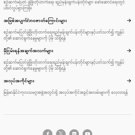
စဉ်ဆက်မပြတ် ဖွံ့ဖြိုးတိုးတက်ရေး ရည်မှန်းချက်ပန်းတိုင်များ ဖော်ဆောင်ရေးတွင်
ပါဝင်လှုပ်ရှားကြစို့။
အဖြစ်အပျက်/ဘဝဇာတ်‌ကြောင်းများ
အဖြ
စဉ်ဆက်မပြတ်ဖွံ့ဖြိုးတိုးတက်ရေးရည်မှန်းချက်ပန်းတိုင်များနှင့်ပတ်သက်၍ ကျွန်ုပ်
တို့၏ ဆောင်ရွက်နေမှုများကို ပိုမို သိရှိရန်
မှီငြမ်းရန်အချက်အလက်များ
မှီင
စဉ်ဆက်မပြတ်ဖွံ့ဖြိုးတိုးတက်ရေးရည်မှန်းချက်ပန်းတိုင်များနှင့်ပတ်သက်၍ ကျွန်ုပ်
တို့၏ ဆောင်ရွက်နေမှုများကို ပိုမို သိရှိရန်
အလုပ်အကိုင်များ
အလုပ
မြန်မာနိုင်ငံကုလသမဂ္ဂအဖွဲ့အတွင်းရှိ အလုပ်အကိုင်အခွင့်အလမ်းများကို လေ့လာရန်
twitter-x
facebook-f
flickr
youtube