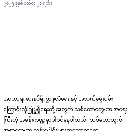
၂၀၂၅ ခုနှစ် မတ်လ ၂၁ ရက်။
အာဟာရ၊ စားနပ်ရိက္ခာဖူလုံရေး နှင့် အသက်မွေးဝမ်း
ကြောင်းလုံခြုမှုရှိရေးတို့ အတွက် သစ်တောတွေဟာ အ‌ရေး
ကြီးတဲ့ အခန်းကဏ္ဌမှာပါဝင်နေပါတယ်။ သစ်တောထွက်
အစာတွေဟာ သန်းပေါင်းများစွာသောလူတွေ