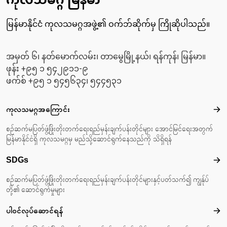
မြန်မာနိုင်ငံ ကုလသမဂ္ဂအဖွဲ့၏ ဝက်ဘ်ဆိုက်မှ ကြိုဆိုပါသည်။
အမှတ် ၆၊ နတ်မောက်လမ်း၊ တာမွေမြို့နယ်၊ ရန်ကုန်၊ မြန်မာ။
ဖုန်း +၉၅ ၁ ၅၄၂၉၁၁-၉
ဖက်စ် +၉၅ ၁ ၅၄၅၆၃၄၊ ၅၄၄၅၃၁
Footer menu
ကုလသမဂ္ဂအကြောင်း
ကုလ
စဉ်ဆက်မပြတ်ဖွံ့ဖြိုးတိုးတက်ရေးရည်မှန်းချက်ပန်းတိုင်များ အောင်မြင်ရေးအတွက်
မြန်မာနိုင်ငံရှိ ကုလသမဂ္ဂမှ မည်သို့ဆောင်ရွက်နေသည်ကို သိရှိရန်
SDGs
SD
စဉ်ဆက်မပြတ်ဖွံ့ဖြိုးတိုးတက်ရေးရည်မှန်းချက်ပန်းတိုင်များနှင့်ပတ်သက်၍ ကျွန်ုပ်
တို့၏ ဆောင်ရွက်မှုများ
ပါဝင်လုပ်ဆောင်ရန်
ပါဝင