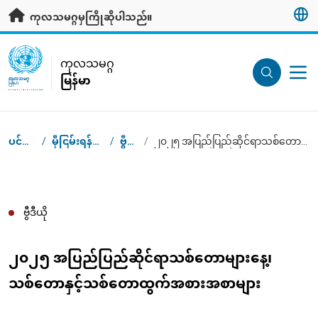
ပင်မအကြောင်းအရာသို့ သွားရန်
ကုလသမဂ္ဂမှကြိုဆိုပါသည်။
UN Logo
ကုလသမဂ္ဂ
မြန်မာ
ကုလသမဂ္ဂ
မြန်မာ
ပင်မစာမျက်နှာ
/
မှီငြမ်းရန်အချက်အလက်များ
/
ဗွီဒီယိုများ
/
၂၀၂၅ အပြည်ပြည်ဆိုင်ရာသစ်တောများနေ့၊ သစ်တောနှင့်သစ်တောထွက်အစားအစာများ
Breadcrumb
ဗွီဒီယို
၂၀၂၅ အပြည်ပြည်ဆိုင်ရာသစ်တောများနေ့၊
သစ်တောနှင့်သစ်တောထွက်အစားအစာများ