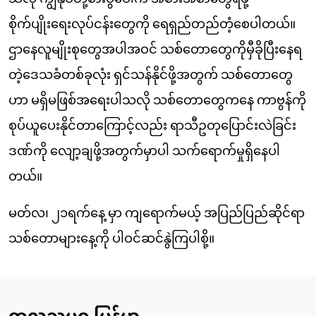
စိုက်ပျိုးရေးလုပ်ငန်းတွေကို ရေရှည်တည်တံ့စေပါတယ်။
ဌာနေလူမျိုးစုတွေအပါအဝင် သစ်တောတွေကိုမှီခိုပြီးနေရ
တဲ့ဒေသခံတစ်ခုလုံး ရှင်သန်နိုင်ဖို့အတွက် သစ်တောတွေ
ဟာ မရှိမဖြစ်အရေးပါသလို သစ်တောတွေကနေ ကာဗွန်ကို
စုပ်ယူပေးနိုင်တာကြောင့်လည်း ရာသီဥတုပြောင်းလဲခြင်း
ဒဏ်ကို လျော့ချဖို့အတွက်မှာပါ သက်ရောက်မှုရှိနေပါ
တယ်။
မတ်လ၊ ၂၁ရက်နေ့ မှာ ကျရောက်မယ့် အပြည်ပြည်ဆိုင်ရာ
သစ်တောများနေ့ကို ပါဝင်ဆင်နွဲကြပါစို့။
ကုလသမဂ္ဂ မြန်မာ