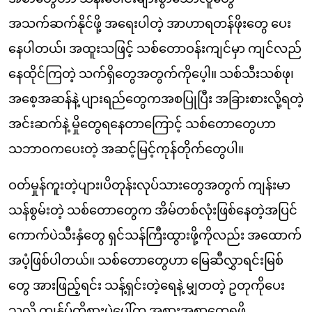
အသက်ဆက်နိုင်ဖို့ အရေးပါတဲ့ အာဟာရတန်ဖိုး‌တွေ ပေး
နေပါတယ်၊ အထူးသဖြင့် သစ်တောဝန်းကျင်မှာ ကျင်လည်
နေထိုင်ကြတဲ့ သက်ရှိတွေအတွက်ကိုပေ့ါ။ သစ်သီးသစ်ဖု၊
အစေ့အဆန်နဲ့ ပျားရည်တွေကအစပြုပြီး အခြားစားလို့ရတဲ့
အင်းဆက်နဲ့ မှိုတွေရနေတာကြောင့် သစ်တောတွေဟာ
သဘာဝကပေးတဲ့ အဆင့်မြင့်ကုန်တိုက်တွေပါ။
ဝတ်မှုန်ကူးတဲ့ပျား၊ပိတုန်းလုပ်သားတွေအတွက် ကျန်းမာ
သန်စွမ်းတဲ့ သစ်တောတွေက အိမ်တစ်လုံးဖြစ်နေတဲ့အပြင်
ကောက်ပဲသီးနှံတွေ ရှင်သန်ကြီးထွားဖို့ကိုလည်း အထောက်
အပံ့ဖြစ်ပါတယ်။ သစ်တောတွေဟာ မြေဆီလွှာရင်းမြစ်
တွေ အားဖြည့်ရင်း သန့်ရှင်းတဲ့ရေနဲ့ မျှတတဲ့ ဥတုကိုပေး
သလို ကျွန်ုပ်တို့စားပွဲပေါ်က အစားအစာတွေရဖို့