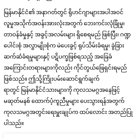
မြန်မာနိုင်ငံ၏ အနာဂတ်တွင် ရိုဟင်ဂျာများအပါအ၀င်
လူမှုအသိုက်အဝန်းအားလုံးအတွက် ဘေးကင်းလုံခြုံမှု၊
တာဝန်ခံမှုနှင့် အခွင့်အလမ်းများ ရှိစေရမည် ဖြစ်ပြီး၊ ဂဏ္ဍ
ပေါင်းစုံ အလွှာမျိုးစုံက မဲပေးခွင့် ရုပ်သိမ်းခံရမှု၊ ခွဲခြား
ဆက်ဆံခံရမှုများနှင့် ပဋိပက္ခဖြစ်ရသည့် အခြေခံ
အကြောင်းတရားများကိုလည်း ကိုင်တွယ်ဖြေရှင်းရမည်
ဖြစ်သည်။ ဤသို့ကြိုးပမ်းဆောင်ရွက်ချက်
ရာတွင် မြန်မာနိုင်ငံသားများကို ကုလသမဂ္ဂအနေဖြင့်
မဆုတ်မနစ် ထောက်ပံ့ကူညီမှုများ ပေးသွားရန်အတွက်
ကုလသမဂ္ဂအတွင်းရေးမှူးချုပ်က ထပ်လောင်း အတည်ပြု
ပါသည်။