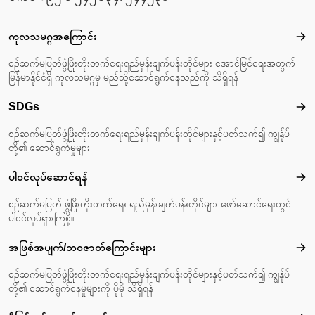
Footer menu
ကုလသမဂ္ဂအကြောင်း
ကုလ
စဉ်ဆက်မပြတ်ဖွံ့ဖြိုးတိုးတက်ရေးရည်မှန်းချက်ပန်းတိုင်များ အောင်မြင်ရေးအတွက်
မြန်မာနိုင်ငံရှိ ကုလသမဂ္ဂမှ မည်သို့ဆောင်ရွက်နေသည်ကို သိရှိရန်
SDGs
SD
စဉ်ဆက်မပြတ်ဖွံ့ဖြိုးတိုးတက်ရေးရည်မှန်းချက်ပန်းတိုင်များနှင့်ပတ်သက်၍ ကျွန်ုပ်
တို့၏ ဆောင်ရွက်မှုများ
ပါဝင်လုပ်ဆောင်ရန်
ပါဝင
စဉ်ဆက်မပြတ် ဖွံ့ဖြိုးတိုးတက်ရေး ရည်မှန်းချက်ပန်းတိုင်များ ဖော်ဆောင်ရေးတွင်
ပါဝင်လှုပ်ရှားကြစို့။
အဖြစ်အပျက်/ဘဝဇာတ်‌ကြောင်းများ
အဖြ
စဉ်ဆက်မပြတ်ဖွံ့ဖြိုးတိုးတက်ရေးရည်မှန်းချက်ပန်းတိုင်များနှင့်ပတ်သက်၍ ကျွန်ုပ်
တို့၏ ဆောင်ရွက်နေမှုများကို ပိုမို သိရှိရန်