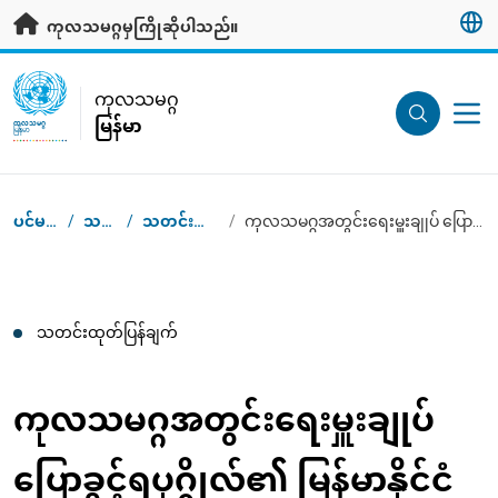
ပင်မအကြောင်းအရာသို့ သွားရန်
ကုလသမဂ္ဂမှကြိုဆိုပါသည်။
UN Logo
ကုလသမဂ္ဂ
မြန်မာ
ကုလသမဂ္ဂ
မြန်မာ
ပင်မစာမျက်နှာ
/
သတင်းဌာန
/
သတင်းထုတ်ပြန်ချက်များ
/
ကုလသမဂ္ဂအတွင်းရေးမှူးချုပ် ပြောခွင့်ရပုဂ္ဂိုလ်၏ မြန်မာနိုင်ငံဆိုင်ရာ ထုတ်ပြန်ချက်
Breadcrumb
သတင်းထုတ်ပြန်ချက်
ကုလသမဂ္ဂအတွင်းရေးမှူးချုပ်
ပြောခွင့်ရပုဂ္ဂိုလ်၏ မြန်မာနိုင်ငံ