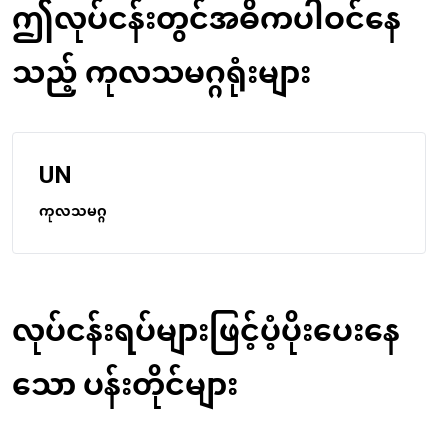
ဤလုပ်ငန်းတွင်အဓိကပါဝင်နေ
သည့် ကုလသမဂ္ဂရုံးများ
UN
ကုလသမဂ္ဂ
လုပ်ငန်းရပ်များဖြင့်ပံ့ပိုးပေးနေ
သော ပန်းတိုင်များ