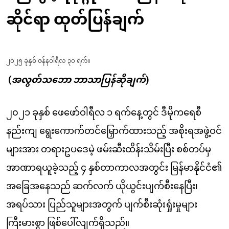
ဆိုင်ရာ ထုတ်ပြန်ချက်
၂၀၂၅ ခုနှစ် ဇန်နဝါရီလ ၃၀ ရက်။
(
အလွတ်သဘော ဘာသာပြန်ဆိုချက်
)
၂၀၂၁ ခုနှစ် ဖေဖော်ဝါရီလ ၁ ရက်နေ့တွင် ဒီမိုကရေစီ
နည်းကျ ရွေးကောက်တင်မြှောက်ထားသည့် အစိုးရအဖွဲ့ဝင်
များအား တရားဥပဒေမဲ့ ဖမ်းဆီးထိန်းသိမ်းပြီး စစ်တပ်မှ
အာဏာရယူခဲ့သည့် ၄ နှစ်တာကာလအတွင်း မြန်မာနိုင်ငံ၏
အခြေအနေသည် ဆက်လက် ယိုယွင်းပျက်စီးနေပြီး၊
အရပ်သား ပြည်သူများအတွက် ပျက်စီးဆုံးရှုံးမှုများ
ကြီးမားစွာ ဖြစ်ပေါ်လျက်ရှိသည်။