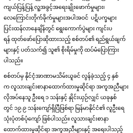
ကျယ်ပြန့်ပြန့် လူ့အခွင့်အရေးချိုးဖောက်မှုများ၊
လေကြောင်းတိုက်ခိုက်မှုများအပါအဝင် ပဋိပက္ခများ
ပြင်းထန်လာနေချိန်တွင် ရွေးကောက်ပွဲများ ကျင်းပ
ရန် ထုတ်ဖော်ပြောဆိုထားသည့် စစ်တပ်၏ ရည်ရွယ်ချက်
များနှင့် ပတ်သက်၍ သူ၏ စိုးရိမ်မှုကို ထပ်မံပြောကြား
ပါသည်။
စစ်တပ်မှ နိုင်ငံ့အာဏာမသိမ်းယူခင် လွန်ခဲ့သည့် ၄ နှစ်
က လူသားချင်းစာနာထောက်ထားမှုဆိုင်ရာ အကူအညီများ
လိုအပ်နေသူ ဦးရေ ၁ သန်းနှင့် နှိုင်းယှဉ်လျှင် ယခုနှစ်
တွင် ၁၉.၉ သန်းကျော်ရှိပြီဖြစ်ရာ မြန်မာနိုင်ငံ၏ လူဦးရေ
သုံးပုံတစ်ပုံကျော် ဖြစ်ပါသည်။ လူသားချင်းစာနာ
ထောက်ထားမှုဆိုင်ရာ အကူအညီများနှင့် အရေးပါသည့်