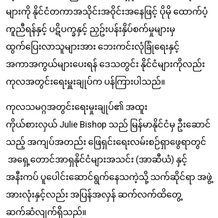
များကို နိုင်ငံတကာအသိုင်းအဝိုင်းအနေဖြင့် ပိုမို ထောက်ပံ့
ကူညီရန်နှင့် ပဋိပက္ခနှင့် ညှဥ်းပန်းနှိပ်စက်မှုများမှ
ထွက်ပြေးလာသူများအား ဘေးကင်းလုံခြုံရေးနှင့်
အကာအကွယ်များပေးရန် ဒေသတွင်း နိုင်ငံများကိုလည်း
ကုလအတွင်းရေးမှူးချုပ်က ပန်ကြားပါသည်။
ကုလသမဂ္ဂအတွင်းရေးမှုးချုပ်၏ အထူး
ကိုယ်စားလှယ် Julie Bishop သည် မြန်မာနိုင်ငံမှ ဦးဆောင်
သည့် အကျပ်အတည်း ဖြေရှင်းရေးလမ်းစဉ်ရှာဖွေရာတွင်
အရှေ့တောင်အာရှနိုင်ငံများအသင်း (အာဆီယံ) နှင့်
အနီးကပ် ပူပေါင်းဆောင်ရွက်နေသကဲ့သို့ သက်ဆိုင်ရာ အဖွဲ့
အားလုံးနှင့်လည်း အပြန်အလှန် ဆက်လက်ထိတွေ့
ဆက်ဆံလျက်ရှိသည်။