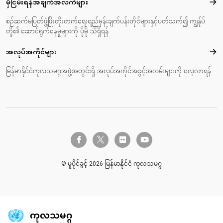
မှီငြမ်းရန်အချက်အလက်များ
မှီင
စဉ်ဆက်မပြတ်ဖွံ့ဖြိုးတိုးတက်ရေးရည်မှန်းချက်ပန်းတိုင်များနှင့်ပတ်သက်၍ ကျွန်ုပ်
တို့၏ ဆောင်ရွက်နေမှုများကို ပိုမို သိရှိရန်
အလုပ်အကိုင်များ
အလုပ
မြန်မာနိုင်ငံကုလသမဂ္ဂအဖွဲ့အတွင်းရှိ အလုပ်အကိုင်အခွင့်အလမ်းများကို လေ့လာရန်
twitter-x
facebook-f
flickr
youtube
© မူပိုင်ခွင့် 2026 မြန်မာနိုင်ငံ ကုလသမဂ္ဂ
ကုလသမဂ္ဂ