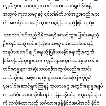
ကူညီလုပ်ဆောင်မှုများ ဆက်လက်ဆောင်ရွက်နိုင်ရန်
အတွက် ကုလသမဂ္ဂနှင့် ၎င်း၏မိတ်ဖက်အဖွဲ့အစည်းများ
ကို အဟန့်အတားမရှိ သွားလာခွင့်ပြုရမည် ဖြစ်သည်။
အားလုံးပါဝင်သည့် ဒီမိုကရေစီအသွင်ကူးပြောင်းရေးသို့
ဦးတည်သည့် လမ်းကြောင်းတစ်ခု ဖော်ဆောင်ရေးနှင့်
အရပ်သားအုပ်ချုပ်ရေးသို့ ပြန်သွားနိုင်ရေးတို့အတွက်
မြန်မာပြည်သူများအား ကူညီရန်အတွက်လည်းကောင်း၊
တင်းမာမှုများ အဆုံးသတ်ရန်အတွက်လည်းကောင်း၊
သက်ဆိုင်ရာ အဖွဲ့အစည်းများအားလုံးအကြား ပိုမို၍
ပူးပေါင်းဆောင်ရွက်ကြရန် ကုလသမဂ္ဂ အတွင်းရေးမှုးချုပ်
က ထပ်မံတောင်းဆိုပါသည်။ မြန်မာနိုင်ငံမှ ဒုက္ခသည်များ
ကို လက်ခံထားသည့် ဘင်္ဂလားဒေ့ရှ်နိုင်ငံအပါအဝင် နိုင်ငံ