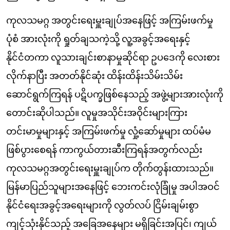
ကုလသမဂ္ဂ အတွင်းရေးမှူးချုပ်အနေဖြင့် အကြမ်းဖက်မှု
ပုံစံ အားလုံးကို ရှုတ်ချသကဲ့သို့ လူ့အခွင့်အရေးနှင့်
နိုင်ငံတကာ လူသားချင်းစာနာမှုဆိုင်ရာ ဥပဒေကို လေးစား
လိုက်နာပြီး အတတ်နိုင်ဆုံး ထိန်းထိန်းသိမ်းသိမ်း
ဆောင်ရွက်ကြရန် ပဋိပက္ခဖြစ်နေသည့် အဖွဲ့များအားလုံးကို
တောင်းဆိုပါသည်။ လူမှုအသိုင်းအဝိုင်းများကြား
တင်းမာမှုများနှင့် အကြမ်းဖက်မှု လှုံ့ဆော်မှုများ ထပ်မံမ
ဖြစ်ပွားစေရန် ကာကွယ်တားဆီးကြရန်အတွက်လည်း
ကုလသမဂ္ဂအတွင်းရေးမှူးချုပ်က တိုက်တွန်းထားသည်။
မြန်မာပြည်သူများအနေဖြင့် ဘေးကင်းလုံခြုံမှု အပါအဝင်
နိုင်ငံရေးအခွင့်အရေးများကို လွတ်လပ် ငြိမ်းချမ်းစွာ
ကျင့်သုံးနိုင်သည့် အခြေအနေများ မရှိခြင်းအပြင်၊ ကျယ်