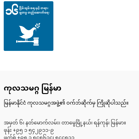
ကုလသမဂ္ဂ မြန်မာ
မြန်မာနိုင်ငံ ကုလသမဂ္ဂအဖွဲ့၏ ဝက်ဘ်ဆိုက်မှ ကြိုဆိုပါသည်။
အမှတ် ၆၊ နတ်မောက်လမ်း၊ တာမွေမြို့နယ်၊ ရန်ကုန်၊ မြန်မာ။
ဖုန်း +၉၅ ၁ ၅၄၂၉၁၁-၉
ဖက်စ် +၉၅ ၁ ၅၄၅၆၃၄၊ ၅၄၄၅၃၁