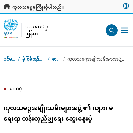
ပင်မအကြောင်းအရာသို့ သွားရန်
ကုလသမဂ္ဂမှကြိုဆိုပါသည်။
UN Logo
ကုလသမဂ္ဂ
မြန်မာ
ကုလသမဂ္ဂ
မြန်မာ
ပင်မစာမျက်နှာ
/
မှီငြမ်းရန်အချက်အလက်များ
/
ဓာတ်ပုံများ
/
ကုလသမဂ္ဂအမျိုးသမီးများအဖွဲ့ ၏ ကျား၊ မ ရေးရာ တန်းတူညီမျှရေး ဆွေးနွေးပွဲ
Breadcrumb
ဓာတ်ပုံ
ကုလသမဂ္ဂအမျိုးသမီးများအဖွဲ့ ၏ ကျား၊ မ
ရေးရာ တန်းတူညီမျှရေး ဆွေးနွေးပွဲ