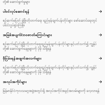
တို့၏ ဆောင်ရွက်မှုများ
ပါဝင်လုပ်ဆောင်ရန်
ပါဝင
စဉ်ဆက်မပြတ် ဖွံ့ဖြိုးတိုးတက်ရေး ရည်မှန်းချက်ပန်းတိုင်များ ဖော်ဆောင်ရေးတွင်
ပါဝင်လှုပ်ရှားကြစို့။
အဖြစ်အပျက်/ဘဝဇာတ်‌ကြောင်းများ
အဖြ
စဉ်ဆက်မပြတ်ဖွံ့ဖြိုးတိုးတက်ရေးရည်မှန်းချက်ပန်းတိုင်များနှင့်ပတ်သက်၍ ကျွန်ုပ်
တို့၏ ဆောင်ရွက်နေမှုများကို ပိုမို သိရှိရန်
မှီငြမ်းရန်အချက်အလက်များ
မှီင
စဉ်ဆက်မပြတ်ဖွံ့ဖြိုးတိုးတက်ရေးရည်မှန်းချက်ပန်းတိုင်များနှင့်ပတ်သက်၍ ကျွန်ုပ်
တို့၏ ဆောင်ရွက်နေမှုများကို ပိုမို သိရှိရန်
အလုပ်အကိုင်များ
အလုပ
မြန်မာနိုင်ငံကုလသမဂ္ဂအဖွဲ့အတွင်းရှိ အလုပ်အကိုင်အခွင့်အလမ်းများကို လေ့လာရန်