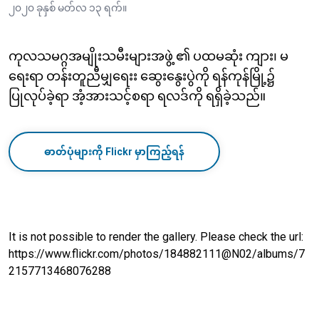
၂၀၂၀ ခုနှစ် မတ်လ ၁၃ ရက်။
ကုလသမဂ္ဂအမျိုးသမီးများအဖွဲ့ ၏ ပထမဆုံး ကျား၊ မ
ရေးရာ တန်းတူညီမျှရေးး ဆွေးနွေးပွဲကို ရန်ကုန်မြို့၌
ပြုလုပ်ခဲ့ရာ အံ့အားသင့်စရာ ရလဒ်ကို ရရှိခဲ့သည်။
ဓာတ်ပုံများကို Flickr မှာကြည့်ရန်
It is not possible to render the gallery. Please check the url:
https://www.flickr.com/photos/184882111@N02/albums/7
2157713468076288