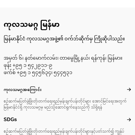
ကုလသမဂ္ဂ မြန်မာ
မြန်မာနိုင်ငံ ကုလသမဂ္ဂအဖွဲ့၏ ဝက်ဘ်ဆိုက်မှ ကြိုဆိုပါသည်။
အမှတ် ၆၊ နတ်မောက်လမ်း၊ တာမွေမြို့နယ်၊ ရန်ကုန်၊ မြန်မာ။
ဖုန်း +၉၅ ၁ ၅၄၂၉၁၁-၉
ဖက်စ် +၉၅ ၁ ၅၄၅၆၃၄၊ ၅၄၄၅၃၁
Footer menu
ကုလသမဂ္ဂအကြောင်း
ကုလ
စဉ်ဆက်မပြတ်ဖွံ့ဖြိုးတိုးတက်ရေးရည်မှန်းချက်ပန်းတိုင်များ အောင်မြင်ရေးအတွက်
မြန်မာနိုင်ငံရှိ ကုလသမဂ္ဂမှ မည်သို့ဆောင်ရွက်နေသည်ကို သိရှိရန်
SDGs
SD
စဉ်ဆက်မပြတ်ဖွံ့ဖြိုးတိုးတက်ရေးရည်မှန်းချက်ပန်းတိုင်များနှင့်ပတ်သက်၍ ကျွန်ုပ်