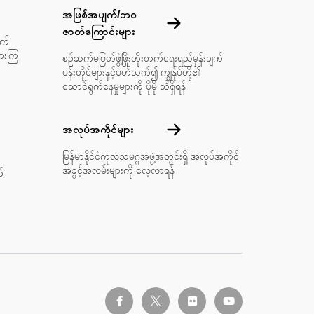
ာင်ရန်
အဖြစ်အပျက်/ဘဝ
အဖြစ်အပျက်/ဘဝဇာတ်‌ကြောင်းများ
ဇာတ်‌ကြောင်းများ
ျက်
ှားကြ
စဉ်ဆက်မပြတ်ဖွံ့ဖြိုးတိုးတက်ရေးရည်မှန်းချက်
ပန်းတိုင်များနှင့်ပတ်သက်၍ ကျွန်ုပ်တို့၏
ဆောင်ရွက်နေမှုများကို ပိုမို သိရှိရန်
အလုပ်အကိုင်များ
အလုပ်အကိုင်များ
အချက်အလက်များ
မြန်မာနိုင်ငံကုလသမဂ္ဂအဖွဲ့အတွင်းရှိ အလုပ်အကိုင်
အခွင့်အလမ်းများကို လေ့လာရန်
်
twitter-x
facebook-f
flickr
youtube