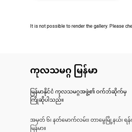
It is not possible to render the gallery. Please che
ကုလသမဂ္ဂ မြန်မာ
မြန်မာနိုင်ငံ ကုလသမဂ္ဂအဖွဲ့၏ ဝက်ဘ်ဆိုက်မှ
ကြိုဆိုပါသည်။
အမှတ် ၆၊ နတ်မောက်လမ်း၊ တာမွေမြို့နယ်၊ ရန်က
မြန်မာ။