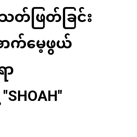
် သတ်ဖြတ်ခြင်း
ာက်မေ့ဖွယ်
ရာ
့ "SHOAH"