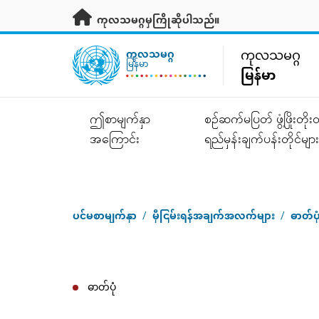
ပင်မအကြောင်းအရာသို့ သွားရန်
ကုလသမဂ္ဂမှကြိုဆိုပါသည်။
UN Logo
ကုလသမဂ္ဂ
ကုလသမဂ္ဂ
မြန်မာ
မြန်မာ
ဤစာမျက်နှာ
စဉ်ဆက်မပြတ် ဖွံ့ဖြိုးတိ
အကြောင်း
ရည်မှန်းချက်ပန်းတိုင်များ
ပင်မစာမျက်နှာ
/
မှီငြမ်းရန်အချက်အလက်များ
/
ဓာတ်ပု
Breadcrumb
ဓာတ်ပုံ