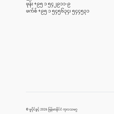
ဖုန်း +၉၅ ၁ ၅၄၂၉၁၁-၉
ဖက်စ် +၉၅ ၁ ၅၄၅၆၃၄၊ ၅၄၄၅၃၁
© မူပိုင်ခွင့် 2026 မြန်မာနိုင်ငံ ကုလသမဂ္ဂ