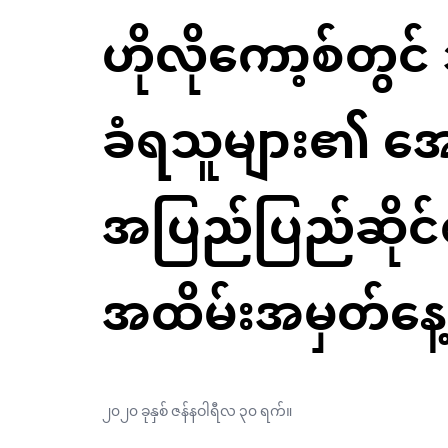
ဟိုလိုကော့စ်တွင
ခံရသူများ၏ အေ
အပြည်ပြည်ဆိုင်
အထိမ်းအမှတ်နေ
၂၀၂၀ ခုနှစ် ဇန်နဝါရီလ ၃၀ ရက်။