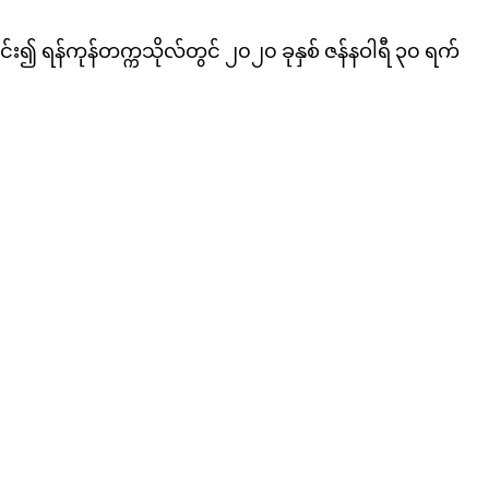
ေါင်း၍ ရန်ကုန်တက္ကသိုလ်တွင် ၂၀၂၀ ခုနှစ် ဇန်နဝါရီ ၃၀ ရက်