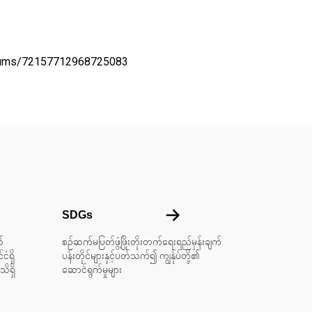
lbums/72157712968725083
ကြောင်း
SDGs
SDGs
်
စဉ်ဆက်မပြတ်ဖွံ့ဖြိုးတိုးတက်ရေးရည်မှန်းချက်
ငံရှိ
ပန်းတိုင်များနှင့်ပတ်သက်၍ ကျွန်ုပ်တို့၏
ိရှိ
ဆောင်ရွက်မှုများ