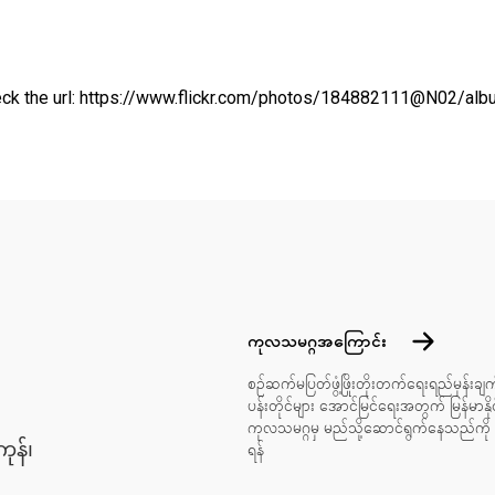
ck the url:
https://www.flickr.com/photos/184882111@N02/a
Footer menu
ကုလသမဂ္ဂအ
ကုလသမဂ္ဂအကြောင်း
စဉ်ဆက်မပြတ်ဖွံ့ဖြိုးတိုးတက်ရေးရည်မှန်းချက
ပန်းတိုင်များ အောင်မြင်ရေးအတွက် မြန်မာနိုင်
ကုလသမဂ္ဂမှ မည်သို့ဆောင်ရွက်နေသည်ကို သ
ုန်၊
ရန်