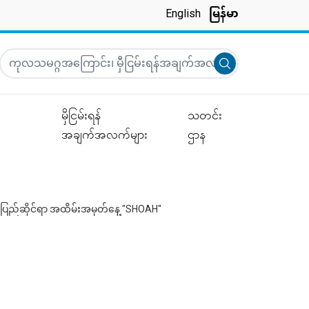
English
မြန်မာ
ကုလသမဂ္ဂအကြောင်း၊ မှီငြမ်းရန်အချက်အလက်များ၊ သတင်းများနှင
Submit search
မှီငြမ်းရန်
သတင်း
အချက်အလက်များ
ဌာန
်ပြည်ဆိုင်ရာ အထိမ်းအမှတ်နေ့ "SHOAH"