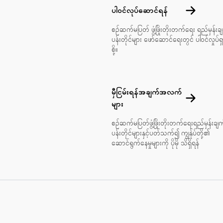
ပါဝင်လုပ်ဆေ
ပါဝင်လုပ်ဆောင်ရန်
စဉ်ဆက်မပြတ် ဖွံ့ဖြိုးတိုးတက်ရေး ရည်မှန်းခ
ပန်းတိုင်များ ဖော်ဆောင်ရေးတွင် ပါဝင်လှုပ်ရ
စို့။
မှီငြမ်းရန်အချက်အလက်
မှီငြမ်းရန်
များ
စဉ်ဆက်မပြတ်ဖွံ့ဖြိုးတိုးတက်ရေးရည်မှန်းချက
ပန်းတိုင်များနှင့်ပတ်သက်၍ ကျွန်ုပ်တို့၏
ဆောင်ရွက်နေမှုများကို ပိုမို သိရှိရန်