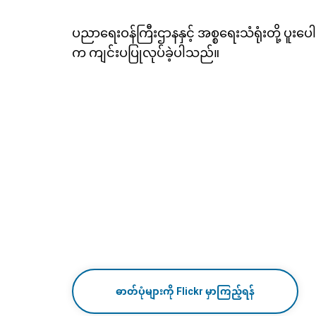
ပညာရေးဝန်ကြီးဌာနနှင့် အစ္စရေးသံရုံးတို့ ပူးပ
က ကျင်းပပြုလုပ်ခဲ့ပါသည်။
ဓာတ်ပုံများကို Flickr မှာကြည့်ရန်