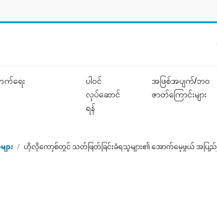
ုးတက်ရေး
ပါဝင်
အဖြစ်အပျက်/ဘဝ
လုပ်ဆောင်
ဇာတ်‌ကြောင်းများ
ရန်
ံများ
/
ဟိုလိုကော့စ်တွင် သတ်ဖြတ်ခြင်းခံရသူများ၏ အောက်မေ့ဖွယ် အပြည