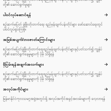
တို့၏ ဆောင်ရွက်မှုများ
ပါဝင်လုပ်ဆောင်ရန်
ပါဝင
စဉ်ဆက်မပြတ် ဖွံ့ဖြိုးတိုးတက်ရေး ရည်မှန်းချက်ပန်းတိုင်များ ဖော်ဆောင်ရေးတွင်
ပါဝင်လှုပ်ရှားကြစို့။
အဖြစ်အပျက်/ဘဝဇာတ်‌ကြောင်းများ
အဖြ
စဉ်ဆက်မပြတ်ဖွံ့ဖြိုးတိုးတက်ရေးရည်မှန်းချက်ပန်းတိုင်များနှင့်ပတ်သက်၍ ကျွန်ုပ်
တို့၏ ဆောင်ရွက်နေမှုများကို ပိုမို သိရှိရန်
မှီငြမ်းရန်အချက်အလက်များ
မှီင
စဉ်ဆက်မပြတ်ဖွံ့ဖြိုးတိုးတက်ရေးရည်မှန်းချက်ပန်းတိုင်များနှင့်ပတ်သက်၍ ကျွန်ုပ်
တို့၏ ဆောင်ရွက်နေမှုများကို ပိုမို သိရှိရန်
အလုပ်အကိုင်များ
အလုပ
မြန်မာနိုင်ငံကုလသမဂ္ဂအဖွဲ့အတွင်းရှိ အလုပ်အကိုင်အခွင့်အလမ်းများကို လေ့လာရန်