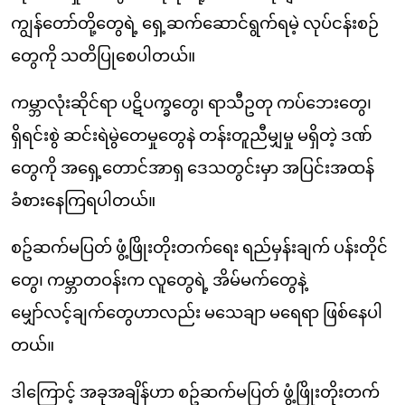
ကျွန်တော်တို့တွေရဲ့ ရှေ့ဆက်ဆောင်ရွက်ရမဲ့ လုပ်ငန်းစဉ်
တွေကို သတိပြုစေပါတယ်။
ကမ္ဘာလုံးဆိုင်ရာ ပဋိပက္ခတွေ၊ ရာသီဥတု ကပ်ဘေးတွေ၊
ရှိရင်းစွဲ ဆင်းရဲမွဲတေမှုတွေနဲ တန်းတူညီမျှမှု မရှိတဲ့ ဒဏ်
တွေကို အရှေ့တောင်အာရှ ဒေသတွင်းမှာ အပြင်းအထန်
ခံစားနေကြရပါတယ်။
စဥ်ဆက်မပြတ် ဖွံ့ဖြိုးတိုးတက်ရေး ရည်မှန်းချက် ပန်းတိုင်
တွေ၊ ကမ္ဘာတဝန်းက လူတွေရဲ့ အိမ်မက်တွေနဲ့
မျှော်လင့်ချက်တွေဟာလည်း မသေချာ မရေရာ ဖြစ်နေပါ
တယ်။
ဒါကြောင့် အခုအချိန်ဟာ စဥ်ဆက်မပြတ် ဖွံ့ဖြိုးတိုးတက်