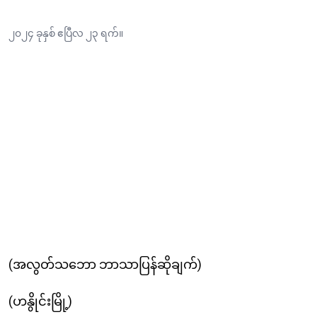
၂၀၂၄ ခုနှစ် ဧပြီလ ၂၃ ရက်။
(အလွတ်သဘော ဘာသာပြန်ဆိုချက်)
(ဟနွိုင်းမြို့)