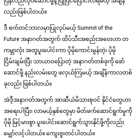
ပြန်လည်လုပ်ဆောင်ဖို့နဲ့ ပြုပြင်ပြောင်းလဲရမယ့် အချိန်
လည်းဖြစ်ပါတယ်။
ဒီ စက်တင်ဘာလမှာပြုလုပ်မယ့် Summit of the
Future အနာဂတ်အတွက် ထိပ်သီးအစည်းအဝေးဟာ တ
ကမ္ဘာလုံး အတူပူးပေါင်းကာ ပိုမိုကောင်းမွန်တဲ့၊ ပိုမို
ငြိမ်းချမ်းပြီး သာယာဝပြောတဲ့ အနာဂတ်တစ်ခုကို ဖော်
ဆောင်ဖို့ နည်းလမ်းတွေ ဖလှယ်ကြမယ့် အချိန်ကာလတစ်
ခုလည်း ဖြစ်ပါတယ်။
အဲဒီ့အနာဂတ်အတွက် အာဆီယံမိသားစုဝင် နိုင်ငံတွေဟာ
အရေးပါပြီး၊ လာမယ့်နှစ်တွေမှာ မိတ်ဖက်ဆောင်ရွက်မှုကို
ပိုမို မြင့်မားစွာ ပူးပေါင်းဆောင်ရွက်သွားနိုင်ဖို့ကိုလည်း
မျှော်လင့်ပါတယ်။ ကျေးဇူးတင်ပါတယ်။