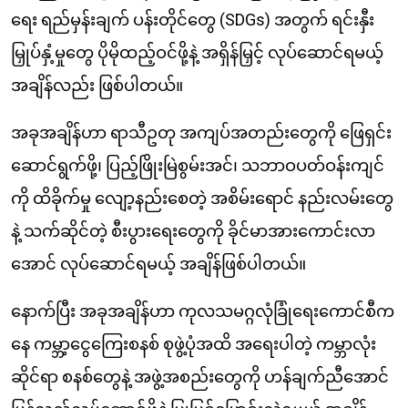
ရေး ရည်မှန်းချက် ပန်းတိုင်တွေ (SDGs) အတွက် ရင်းနှီး
မြှုပ်နှံ့မှုတွေ ပိုမိုထည့်ဝင်ဖို့နဲ့ အရှိန်မြှင့် လုပ်ဆောင်ရမယ့်
အချိန်လည်း ဖြစ်ပါတယ်။
အခုအချိန်ဟာ ရာသီဥတု အကျပ်အတည်းတွေကို ဖြေရှင်း
ဆောင်ရွက်ဖို့၊ ပြည့်ဖြိုးမြဲစွမ်းအင်၊ သဘာဝပတ်ဝန်းကျင်
ကို ထိခိုက်မှု လျော့နည်းစေတဲ့ အစိမ်းရောင် နည်းလမ်းတွေ
နဲ့ သက်ဆိုင်တဲ့ စီးပွားရေးတွေကို ခိုင်မာအားကောင်းလာ
အောင် လုပ်ဆောင်ရမယ့် အချိန်ဖြစ်ပါတယ်။
နောက်ပြီး အခုအချိန်ဟာ ကုလသမဂ္ဂလုံခြုံရေးကောင်စီက
နေ ကမ္ဘာ့ငွေကြေးစနစ် စုဖွဲ့ပုံအထိ အရေးပါတဲ့ ကမ္ဘာလုံး
ဆိုင်ရာ စနစ်တွေနဲ့ အဖွဲ့အစည်းတွေကို ဟန်ချက်ညီအောင်