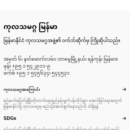
ကုလသမဂ္ဂ မြန်မာ
မြန်မာနိုင်ငံ ကုလသမဂ္ဂအဖွဲ့၏ ဝက်ဘ်ဆိုက်မှ ကြိုဆိုပါသည်။
အမှတ် ၆၊ နတ်မောက်လမ်း၊ တာမွေမြို့နယ်၊ ရန်ကုန်၊ မြန်မာ။
ဖုန်း +၉၅ ၁ ၅၄၂၉၁၁-၉
ဖက်စ် +၉၅ ၁ ၅၄၅၆၃၄၊ ၅၄၄၅၃၁
Footer menu
ကုလသမဂ္ဂအကြောင်း
ကုလ
စဉ်ဆက်မပြတ်ဖွံ့ဖြိုးတိုးတက်ရေးရည်မှန်းချက်ပန်းတိုင်များ အောင်မြင်ရေးအတွက်
မြန်မာနိုင်ငံရှိ ကုလသမဂ္ဂမှ မည်သို့ဆောင်ရွက်နေသည်ကို သိရှိရန်
SDGs
SD
စဉ်ဆက်မပြတ်ဖွံ့ဖြိုးတိုးတက်ရေးရည်မှန်းချက်ပန်းတိုင်များနှင့်ပတ်သက်၍ ကျွန်ုပ်