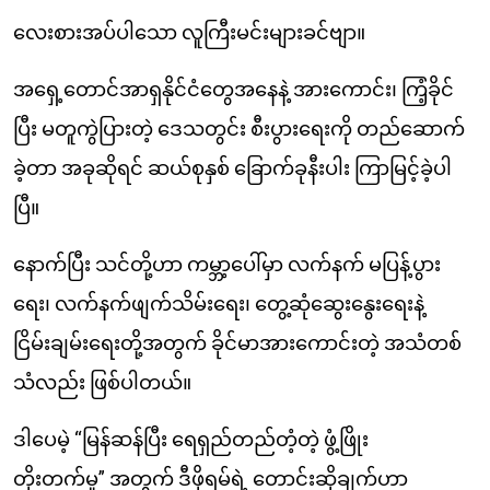
လေးစားအပ်ပါသော လူကြီးမင်းများခင်ဗျာ။
အရှေ့တောင်အာရှနိုင်ငံတွေအနေနဲ့ အားကောင်း၊ ကြံ့ခိုင်
ပြီး မတူကွဲပြားတဲ့ ဒေသတွင်း စီးပွားရေးကို တည်ဆောက်
ခဲ့တာ အခုဆိုရင် ဆယ်စုနှစ် ခြောက်ခုနီးပါး ကြာမြင့်ခဲ့ပါ
ပြီ။
နောက်ပြီး သင်တို့ဟာ ကမ္ဘာ့ပေါ်မှာ လက်နက် မပြန့်ပွား
ရေး၊ လက်နက်ဖျက်သိမ်းရေး၊ တွေ့ဆုံဆွေးနွေးရေးနဲ့
ငြိမ်းချမ်းရေးတို့အတွက် ခိုင်မာအားကောင်းတဲ့ အသံတစ်
သံလည်း ဖြစ်ပါတယ်။
ဒါပေမဲ့ “မြန်ဆန်ပြီး ရေရှည်တည်တံ့တဲ့ ဖွံ့ဖြိုး
တိုးတက်မှု” အတွက် ဒီဖိုရမ်ရဲ့ တောင်းဆိုချက်ဟာ