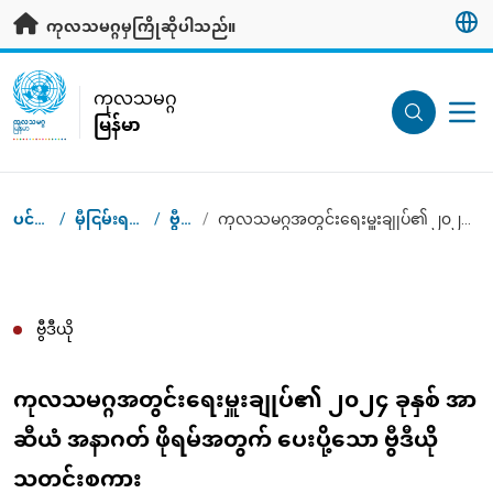
ပင်မအကြောင်းအရာသို့ သွားရန်
ကုလသမဂ္ဂမှကြိုဆိုပါသည်။
UN Logo
ကုလသမဂ္ဂ
မြန်မာ
ကုလသမဂ္ဂ
မြန်မာ
ပင်မစာမျက်နှာ
/
မှီငြမ်းရန်အချက်အလက်များ
/
ဗွီဒီယိုများ
/
ကုလသမဂ္ဂအတွင်းရေးမှူးချုပ်၏ ၂၀၂၄ ခုနှစ် အာဆီယံ အနာဂတ် ဖိုရမ်အတွက် ပေးပို့သော ဗွီဒီယို သတင်းစကား
Breadcrumb
ဗွီဒီယို
ကုလသမဂ္ဂအတွင်းရေးမှူးချုပ်၏ ၂၀၂၄ ခုနှစ် အာ
ဆီယံ အနာဂတ် ဖိုရမ်အတွက် ပေးပို့သော ဗွီဒီယို
သတင်းစကား