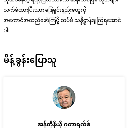
လက်ခံထားပြီးသား ဖြေရှင်းနည်းတွေကို
အကောင်အထည်ဖော်ကြဖို့ ထပ်မံ သန္နိဋ္ဌာန်ချကြရအောင်
ပါ။
မိန့်ခွန်းပြောသူ
အန်တိုနီယို ဂူတာရက်စ်