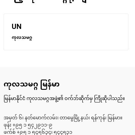
UN
ကုလသမဂ္ဂ
ကုလသမဂ္ဂ မြန်မာ
မြန်မာနိုင်ငံ ကုလသမဂ္ဂအဖွဲ့၏ ဝက်ဘ်ဆိုက်မှ ကြိုဆိုပါသည်။
အမှတ် ၆၊ နတ်မောက်လမ်း၊ တာမွေမြို့နယ်၊ ရန်ကုန်၊ မြန်မာ။
ဖုန်း +၉၅ ၁ ၅၄၂၉၁၁-၉
ဖက်စ် +၉၅ ၁ ၅၄၅၆၃၄၊ ၅၄၄၅၃၁