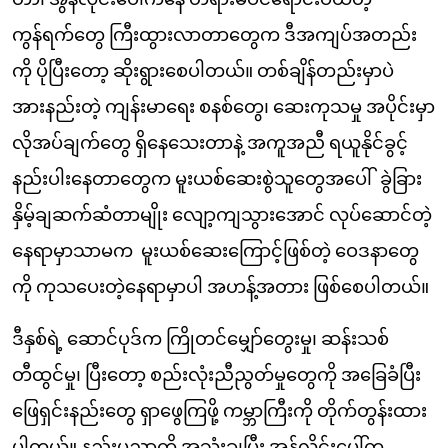
ကွန်ရက်တွေ ကြီးထွားလာတာတွေက ဒီအကျပ်အတည်း
ကို ပိုပြီးတော့ ဆိုးရွားစေပါတယ်။ တစ်ချိန်တည်းမှာပဲ
အားနည်းတဲ့ ကျန်းမာရေး စနစ်တွေ၊ ဆေးကုသမှု အပိုင်းမှာ
လိုအပ်ချက်တွေ ရှိနေသေးတာနဲ့ အကူအညီ ရယူနိုင်ခွင့်
နည်းပါးနေတာတွေက မူးယစ်ဆေးစွဲသူတွေအပေါ် ခွဲခြား
နှိမ့်ချ
ဆက်ဆံတာမျိုး လျော့ကျသွားအောင် လုပ်ဆောင်တဲ့
နေရာမှာသာမက မူးယစ်ဆေးကြောင့်ဖြစ်တဲ့ ဝေဒနာတွေ
ကို ကုသပေးတဲ့နေရာမှာပါ အဟန့်အတား ဖြစ်စေပါတယ်။
ဒီနှစ်ရဲ့ ဆောင်ပုဒ်က ကြိုတင်မျှော်တွေးမှု၊ ဆန်းသစ်
တီထွင်မှု၊ ပြီးတော့ စည်းလုံးညီညွတ်မှုတွေကို အခြေခံပြီး
ဖြေရှင်းနည်းတွေ ရှာဖွေကြဖို့ ကမ္ဘာကြီးကို တိုက်တွန်းထား
ပါတယ်။ နည်းပညာကို အသုံးချပြီး အွန်လိုင်းပေါ်က