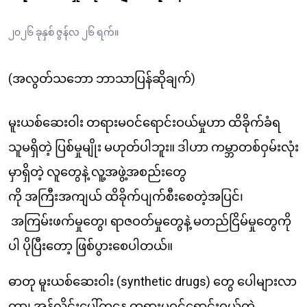
၂၀၂၆ ခုနှစ် ဇွန်လ ၂၆ ရက်။
‎(အလွတ်သဘော ဘာသာပြန်ဆိုချက်)
မူးယစ်ဆေးဝါး တရားမဝင်ရောင်းဝယ်မှုဟာ ထိခိုက်ခံရ
သူမရှိတဲ့ ပြစ်မှုမျိုး မဟုတ်ပါဘူး။ ဒါဟာ ကမ္ဘာတစ်ဝှမ်းလုံး
မှာရှိတဲ့ လူတွေနဲ့ လူ့အဖွဲ့အစည်းတွေ
ကို အကြီးအကျယ် ထိခိုက်ပျက်စီးစေတဲ့အပြင်၊
အကြမ်းဖက်မှုတွေ၊ ရာဇဝတ်မှုတွေနဲ့ မတည်ငြိမ်မှုတွေကို
ပါ ပိုပြီးတော့ ဖြစ်ပွားစေပါတယ်။
ဓာတု မူးယစ်ဆေးဝါး
(synthetic drugs)
တွေ ပေါများလာ
တာ၊ အွန်လိုင်းပေါ်ကနေ တရားမဝင်ရောင်းဝယ်တဲ့