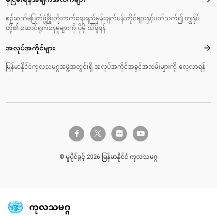
မှီင
စဉ်ဆက်မပြတ်ဖွံ့ဖြိုးတိုးတက်ရေးရည်မှန်းချက်ပန်းတိုင်များနှင့်ပတ်သက်၍ ကျွန်ုပ်
တို့၏ ဆောင်ရွက်နေမှုများကို ပိုမို သိရှိရန်
အလုပ်အကိုင်များ
အလုပ
မြန်မာနိုင်ငံကုလသမဂ္ဂအဖွဲ့အတွင်းရှိ အလုပ်အကိုင်အခွင့်အလမ်းများကို လေ့လာရန်
twitter-x
facebook-f
flickr
youtube
© မူပိုင်ခွင့် 2026 မြန်မာနိုင်ငံ ကုလသမဂ္ဂ
ကုလသမဂ္ဂ