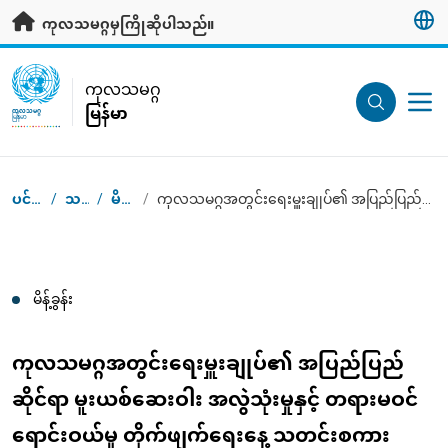
ပင်မအကြောင်းအရာသို့ သွားရန်
ကုလသမဂ္ဂမှကြိုဆိုပါသည်။
UN Logo
ကုလသမဂ္ဂ
မြန်မာ
ကုလသမဂ္ဂ
မြန်မာ
ပင်မစာမျက်နှာ
/
သတင်းဌာန
/
မိန့်ခွန်းများ
/
ကုလသမဂ္ဂအတွင်းရေးမှူးချုပ်၏ အပြည်ပြည်ဆိုင်ရာ မူးယစ်ဆေးဝါး အလွဲသုံးမှုနှင့် တရားမဝင်ရောင်းဝယ်မှု တိုက်ဖျက်ရေးနေ့ သတင်းစကား
Breadcrumb
မိန့်ခွန်း
ကုလသမဂ္ဂအတွင်းရေးမှူးချုပ်၏ အပြည်ပြည်
ဆိုင်ရာ မူးယစ်ဆေးဝါး အလွဲသုံးမှုနှင့် တရားမဝင်
ရောင်းဝယ်မှု တိုက်ဖျက်ရေးနေ့ သတင်းစကား