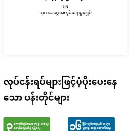
UN
ကုလသမဂ္ဂ အတွင်းရေးမှူးချုပ်
လုပ်ငန်းရပ်များဖြင့်ပံ့ပိုးပေးနေ
သော ပန်းတိုင်များ