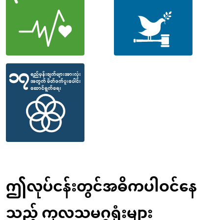
ဤလုပ်ငန်းတွင်အဓိကပါဝင်နေ
သည့် ကုလသမဂ္ဂရုံးများ