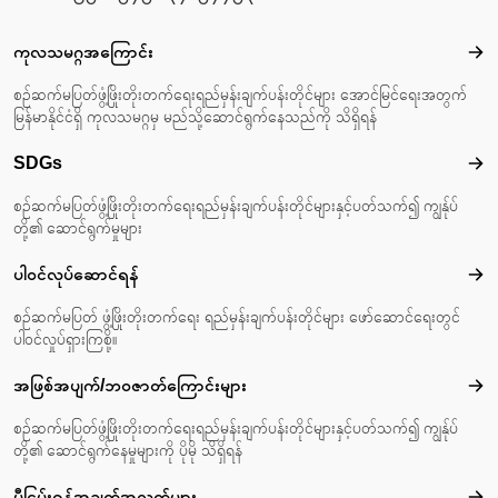
Footer menu
ကုလသမဂ္ဂအကြောင်း
ကုလ
စဉ်ဆက်မပြတ်ဖွံ့ဖြိုးတိုးတက်ရေးရည်မှန်းချက်ပန်းတိုင်များ အောင်မြင်ရေးအတွက်
မြန်မာနိုင်ငံရှိ ကုလသမဂ္ဂမှ မည်သို့ဆောင်ရွက်နေသည်ကို သိရှိရန်
SDGs
SD
စဉ်ဆက်မပြတ်ဖွံ့ဖြိုးတိုးတက်ရေးရည်မှန်းချက်ပန်းတိုင်များနှင့်ပတ်သက်၍ ကျွန်ုပ်
တို့၏ ဆောင်ရွက်မှုများ
ပါဝင်လုပ်ဆောင်ရန်
ပါဝင
စဉ်ဆက်မပြတ် ဖွံ့ဖြိုးတိုးတက်ရေး ရည်မှန်းချက်ပန်းတိုင်များ ဖော်ဆောင်ရေးတွင်
ပါဝင်လှုပ်ရှားကြစို့။
အဖြစ်အပျက်/ဘဝဇာတ်‌ကြောင်းများ
အဖြ
စဉ်ဆက်မပြတ်ဖွံ့ဖြိုးတိုးတက်ရေးရည်မှန်းချက်ပန်းတိုင်များနှင့်ပတ်သက်၍ ကျွန်ုပ်
တို့၏ ဆောင်ရွက်နေမှုများကို ပိုမို သိရှိရန်
မှီငြမ်းရန်အချက်အလက်များ