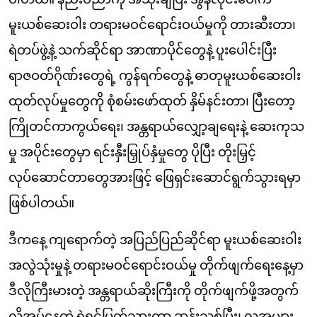
မူးယစ်ဆေးဝါး တရားမဝင်ရောင်းဝယ်မှုကို တားဆီးတာ၊
ရဲတပ်ဖွဲ့နဲ့ သက်ဆိုင်ရာ အာဏာပိုင်တွေနဲ့ ပူးပေါင်းပြီး
ရာဇဝတ်ဂိုဏ်းတွေရဲ့ ကွန်ရက်တွေနဲ့ ဓာတုမူးယစ်ဆေးဝါး
ထုတ်လုပ်မှုတွေကို စုံစမ်းဖော်ထုတ် နှိမ်နင်းတာ၊ ပြီးတော့
ကြိုတင်ကာကွယ်ရေး၊ အန္တရာယ်လျှော့ချရေးနဲ့ ဆေးကုသ
မှု အပိုင်းတွေမှာ ရင်းနှီးမြှုပ်နှံမှုတွေ ပိုပြီး တိုးမြှင့်
လုပ်ဆောင်တာတွေအားဖြင့် ဖြေရှင်းဆောင်ရွက်သွားရမှာ
ဖြစ်ပါတယ်။
ဒီကနေ့ ကျရောက်တဲ့ အပြည်ပြည်ဆိုင်ရာ မူးယစ်ဆေးဝါး
အလွဲသုံးမှုနဲ့ တရားမဝင်ရောင်းဝယ်မှု တိုက်ဖျက်ရေးနေ့မှာ
ဒီလိုကြီးမားတဲ့ အန္တရာယ်ဆိုးကြီးကို တိုက်ဖျက်ဖို့အတွက်
လိုအပ်နေတဲ့ ရဲရင့်ပြတ်သားကာ ဆန်းသစ်ပြီး၊ လူအများ