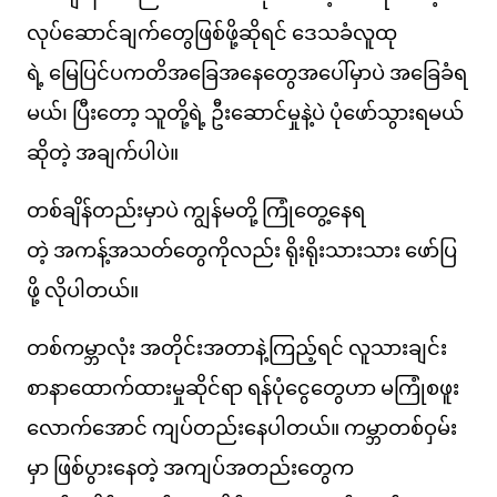
လုပ်ဆောင်ချက်တွေဖြစ်ဖို့ဆိုရင် ဒေသခံလူထု
ရဲ့ မြေပြင်ပကတိအခြေအနေတွေအပေါ်မှာပဲ အခြေခံရ
မယ်၊ ပြီးတော့ သူတို့ရဲ့ ဦးဆောင်မှုနဲ့ပဲ ပုံဖော်သွားရမယ်
ဆိုတဲ့ အချက်ပါပဲ။
တစ်ချိန်တည်းမှာပဲ ကျွန်မတို့ ကြုံတွေ့နေရ
တဲ့ အကန့်အသတ်တွေကိုလည်း ရိုးရိုးသားသား ဖော်ပြ
ဖို့ လိုပါတယ်။
တစ်ကမ္ဘာလုံး အတိုင်းအတာနဲ့ကြည့်ရင် လူသားချင်း
စာနာထောက်ထားမှုဆိုင်ရာ ရန်ပုံငွေတွေဟာ မကြုံစဖူး
လောက်အောင် ကျပ်တည်းနေပါတယ်။ ကမ္ဘာတစ်ဝှမ်း
မှာ ဖြစ်ပွားနေတဲ့ အကျပ်အတည်းတွေက