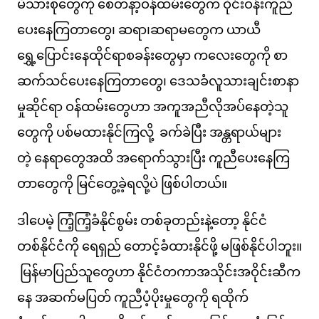
မိသားစုတွေကို စေတနာ့ဝန်ထမ်းတွေက ဝိုင်းဝန်းကူညီ
ပေးနေကြတာတွေ၊ ဆရာ၊ဆရာမတွေက ယာယီ
ရွှေ့ပြောင်းနေထိုင်ရာစခန်းတွေမှာ ကလေးတွေကို စာ
ဆက်သင်ပေးနေကြတာတွေ၊ ဒေသခံလူသားချင်းစာနာ
မှုဆိုင်ရာ ဝန်ထမ်းတွေဟာ အကူအညီလိုအပ်နေတဲ့သူ
တွေကို ပစ်မထားနိုင်ကြလို့ ခက်ခဲပြီး အန္တရာယ်များ
တဲ့ နေရာတွေအထိ အရောက်သွားပြီး ကူညီပေးနေကြ
တာတွေကို မြင်တွေ့ခဲ့ရလို့ပဲ ဖြစ်ပါတယ်။
ဒါပေမဲ့ ကြံ့ကြံ့ခံနိုင်စွမ်း တစ်ခုတည်းနဲ့တော့ နိုင်ငံ
တစ်နိုင်ငံကို ရေရှည် တောင့်ခံထားနိုင်ဖို့ မဖြစ်နိုင်ပါဘူး။
မြန်မာပြည်သူတွေဟာ နိုင်ငံတကာအသိုင်းအဝိုင်းဆီက
နေ အဆက်မပြတ် ကူညီပံ့ပိုးမှုတွေကို ရထိုက်