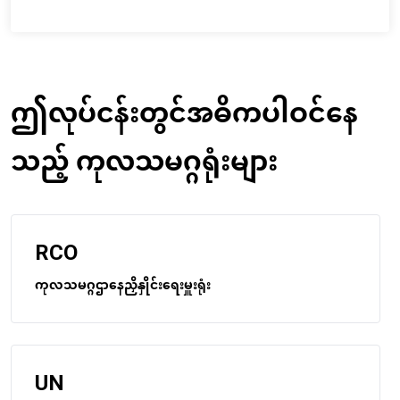
ဤလုပ်ငန်းတွင်အဓိကပါဝင်နေ
သည့် ကုလသမဂ္ဂရုံးများ
RCO
ကုလသမဂ္ဂဌာနေညှိနှိုင်းရေးမှူးရုံး
UN