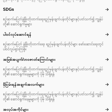
SDGs
SD
စဉ်ဆက်မပြတ်ဖွံ့ဖြိုးတိုးတက်ရေးရည်မှန်းချက်ပန်းတိုင်များနှင့်ပတ်သက်၍ ကျွန်ုပ်
တို့၏ ဆောင်ရွက်မှုများ
ပါဝင်လုပ်ဆောင်ရန်
ပါဝင
စဉ်ဆက်မပြတ် ဖွံ့ဖြိုးတိုးတက်ရေး ရည်မှန်းချက်ပန်းတိုင်များ ဖော်ဆောင်ရေးတွင်
ပါဝင်လှုပ်ရှားကြစို့။
အဖြစ်အပျက်/ဘဝဇာတ်‌ကြောင်းများ
အဖြ
စဉ်ဆက်မပြတ်ဖွံ့ဖြိုးတိုးတက်ရေးရည်မှန်းချက်ပန်းတိုင်များနှင့်ပတ်သက်၍ ကျွန်ုပ်
တို့၏ ဆောင်ရွက်နေမှုများကို ပိုမို သိရှိရန်
မှီငြမ်းရန်အချက်အလက်များ
မှီင
စဉ်ဆက်မပြတ်ဖွံ့ဖြိုးတိုးတက်ရေးရည်မှန်းချက်ပန်းတိုင်များနှင့်ပတ်သက်၍ ကျွန်ုပ်
တို့၏ ဆောင်ရွက်နေမှုများကို ပိုမို သိရှိရန်
အလုပ်အကိုင်များ
အလုပ