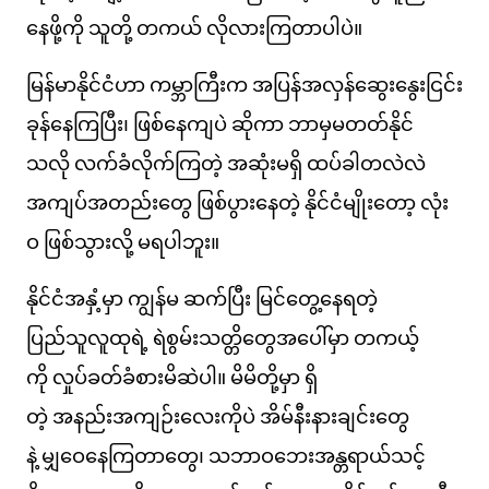
နေဖို့ကို သူတို့ တကယ် လိုလားကြတာပါပဲ။
မြန်မာနိုင်ငံဟာ ကမ္ဘာကြီးက အပြန်အလှန်ဆွေးနွေးငြင်း
ခုန်နေကြပြီး၊ ဖြစ်နေကျပဲ ဆိုကာ ဘာမှမတတ်နိုင်
သလို လက်ခံလိုက်ကြတဲ့ အဆုံးမရှိ ထပ်ခါတလဲလဲ
အကျပ်အတည်းတွေ ဖြစ်ပွားနေတဲ့ နိုင်ငံမျိုးတော့ လုံး
ဝ ဖြစ်သွားလို့ မရပါဘူး။
နိုင်ငံအနှံ့မှာ ကျွန်မ ဆက်ပြီး မြင်တွေ့နေရတဲ့
ပြည်သူလူထုရဲ့ ရဲစွမ်းသတ္တိတွေအပေါ်မှာ တကယ့်
ကို လှုပ်ခတ်ခံစားမိဆဲပါ။ မိမိတို့မှာ ရှိ
တဲ့ အနည်းအကျဉ်းလေးကိုပဲ အိမ်နီးနားချင်းတွေ
နဲ့ မျှဝေနေကြတာတွေ၊ သဘာဝဘေးအန္တရာယ်သင့်