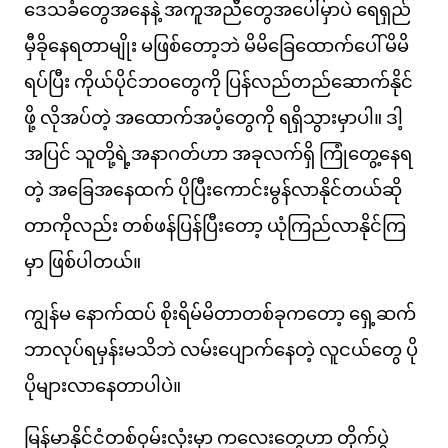
ဒေသခံတွေအနေနဲ့ အကူအညီတွေအပေါ်မှာပဲ ရေရှည်
မှီခိုနေရတာမျိုး မဖြစ်တော့ဘဲ မိမိခြေထောက်ပေါ်မိမိ
ရပ်ပြီး ကိုယ်ပိုင်ဘဝတွေကို ပြန်လည်တည်ဆောက်နိုင်
ဖို့ လိုအပ်တဲ့ အထောက်အပံ့တွေကို ရရှိသွားမှာပါ။ ဒါ့
အပြင် သူတို့ရဲ့အနာဂတ်ဟာ အခုလက်ရှိ ကြုံတွေ့နေရ
တဲ့ အခြေအနေထက် ပိုပြီးကောင်းမွန်လာနိုင်တယ်ဆို
တာကိုလည်း တစ်ဖန်ပြန်ပြီးတော့ ယုံကြည်လာနိုင်ကြ
မှာ ဖြစ်ပါတယ်။
ကျွန်မ နောက်ထပ် စိုးရိမ်မိတာတစ်ခုကတော့ ရှေ့ဆက်
ဘာလုပ်ရမှန်းမသိဘဲ လမ်းပျောက်နေတဲ့ လူငယ်တွေ ပို
ပိုများလာနေတာပါပဲ။
မြန်မာနိုင်ငံတစ်ဝှမ်းလုံးမှာ ကလေးတွေဟာ တိုက်ပွဲ