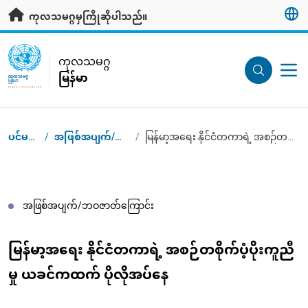
ပင်မအကြောင်းအရာသို့ သွားရန်
ကုလသမဂ္ဂမှကြိုဆိုပါသည်။
UN Logo
ကုလသမဂ္ဂ
မြန်မာ
ကုလသမဂ္ဂ
မြန်မာ
ပင်မစာမျက်နှာ
/
အဖြစ်အပျက်/ဘဝဇာတ်‌ကြောင်းများ
/
မြန်မာ့အရေး နိုင်ငံတကာရဲ့ အစဉ်တစိုက်ပံ့ပိုးကူညီမှု ယခင်ကထက် ပိုလိုအပ်နေ
Breadcrumb
အဖြစ်အပျက်/ဘဝဇာတ်‌ကြောင်း
မြန်မာ့အရေး နိုင်ငံတကာရဲ့ အစဉ်တစိုက်ပံ့ပိုးကူညီ
မှု ယခင်ကထက် ပိုလိုအပ်နေ