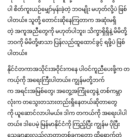
ပါ စိတ်ကူးယဉ်မျှော်မှန်းခဲ့တဲ့ ဘဝမျိုး မဟုတ်လို့ပဲ ဖြစ်
ပါတယ်။ သူတို့ တောင်းဆိုနေကြတာက အဆုံးမရှိ
တဲ့ အကူအညီတွေကို မဟုတ်ပါဘူး၊ သိက္ခာရှိရှိနဲ့ မိမိတို့
ဘဝကို မိမိတို့ဖာသာ ပြန်လည်ထူထောင်ခွင့် ရဖို့ပဲ ဖြစ်
ပါတယ်။
နိုင်ငံတကာအသိုင်းအဝိုင်းကနေ ပါဝင်ကူညီပေးဖို့က တ
ကယ့်ကို အရေးကြီးပါတယ်။ ကျွန်မတို့ဘက်
က အရင်းအမြစ်တွေ၊ အတွေ့အကြုံတွေနဲ့ တစ်ကမ္ဘာ
လုံးက တသွေးတသားတည်းရှိနေတယ်ဆိုတာတွေ
ကို ယူဆောင်လာပါမယ်။ ဒါက တကယ်ကို အရေးပါပါ
တယ်။ ဒါပေမဲ့ မြန်မာနိုင်ငံကို ကြည့်ပြီး ကျွန်မ ပိုပြီး
သေချာနားလည်လာတာတစ်ခုကတော့ ထိရောက်တဲ့