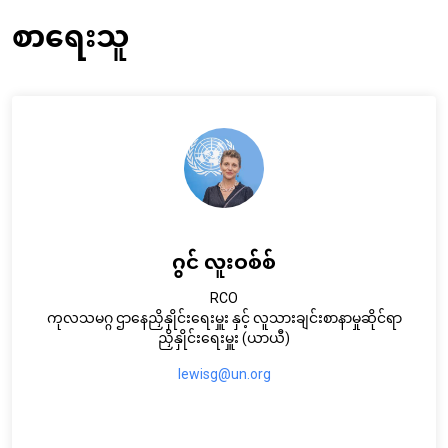
စာရေးသူ
ဂွင် လူးဝစ်စ်
RCO
ကုလသမဂ္ဂ ဌာနေညှိနှိုင်းရေးမှူး နှင့် လူသားချင်းစာနာမှုဆိုင်ရာ
ညှိနှိုင်းရေးမှူး (ယာယီ)
lewisg@un.org