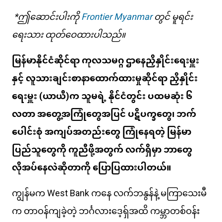
*ဤဆောင်းပါးကို
Frontier Myanmar
တွင် မူရင်း
ရေးသား ထုတ်ဝေထားပါသည်။
မြန်မာနိုင်ငံဆိုင်ရာ ကုလသမဂ္ဂ ဌာနေညှိနှိုင်းရေးမှူး
နှင့် လူသားချင်းစာနာထောက်ထားမှုဆိုင်ရာ ညှိနှိုင်း
ရေးမှူး (ယာယီ)က သူမရဲ့ နိုင်ငံတွင်း ပထမဆုံး ၆
လတာ အတွေ့အကြုံတွေအပြင် ပဋိပက္ခတွေ၊ ဘက်
ပေါင်းစုံ အကျပ်အတည်းတွေ ကြုံနေရတဲ့ မြန်မာ
ပြည်သူတွေကို ကူညီဖို့အတွက် လက်ရှိမှာ ဘာတွေ
လိုအပ်နေလဲဆိုတာကို ပြောပြထားပါတယ်။
ကျွန်မက
West Bank
ကနေ လက်ဘနွန်နဲ့ မကြာသေးမီ
က တာဝန်ကျခဲ့တဲ့ ဘင်္ဂလားဒေ့ရှ်အထိ ကမ္ဘာတစ်ဝန်း