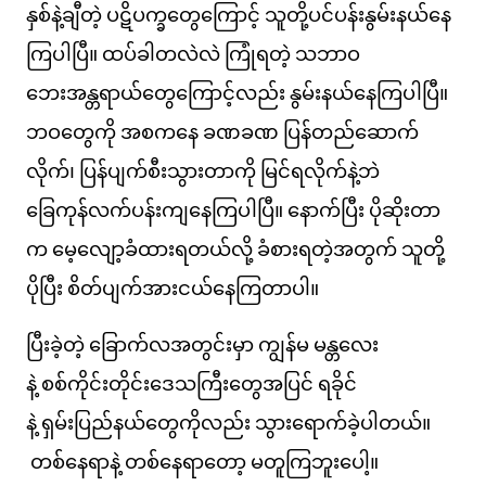
နှစ်နဲ့ချီတဲ့ ပဋိပက္ခတွေကြောင့် သူတို့ပင်ပန်းနွမ်းနယ်နေ
ကြပါပြီ။ ထပ်ခါတလဲလဲ ကြုံရတဲ့ သဘာဝ
ဘေးအန္တရာယ်တွေကြောင့်လည်း နွမ်းနယ်နေကြပါပြီ။
ဘဝတွေကို အစကနေ ခဏခဏ ပြန်တည်ဆောက်
လိုက်၊ ပြန်ပျက်စီးသွားတာကို မြင်ရလိုက်နဲ့ဘဲ
ခြေကုန်လက်ပန်းကျနေကြပါပြီ။ နောက်ပြီး ပိုဆိုးတာ
က မေ့လျော့ခံထားရတယ်လို့ ခံစားရတဲ့အတွက် သူတို့
ပိုပြီး စိတ်ပျက်အားငယ်နေကြတာပါ။
ပြီးခဲ့တဲ့ ခြောက်လအတွင်းမှာ ကျွန်မ မန္တလေး
နဲ့ စစ်ကိုင်းတိုင်းဒေသကြီးတွေအပြင် ရခိုင်
နဲ့ ရှမ်းပြည်နယ်တွေကိုလည်း သွားရောက်ခဲ့ပါတယ်။
တစ်နေရာနဲ့ တစ်နေရာတော့ မတူကြဘူးပေါ့။