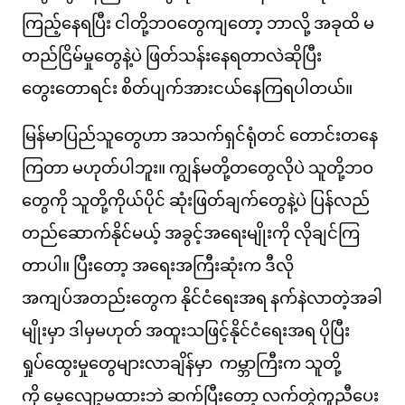
ကြည့်နေရပြီး ငါတို့ဘဝတွေကျတော့ ဘာလို့ အခုထိ မ
တည်ငြိမ်မှုတွေနဲ့ပဲ ဖြတ်သန်းနေရတာလဲဆိုပြီး
တွေးတောရင်း စိတ်ပျက်အားငယ်နေကြရပါတယ်။
မြန်မာပြည်သူတွေဟာ အသက်ရှင်ရုံတင် တောင်းတနေ
ကြတာ မဟုတ်ပါဘူး။ ကျွန်မတို့တတွေလိုပဲ သူတို့ဘဝ
တွေကို သူတို့ကိုယ်ပိုင် ဆုံးဖြတ်ချက်တွေနဲ့ပဲ ပြန်လည်
တည်ဆောက်နိုင်မယ့် အခွင့်အရေးမျိုးကို လိုချင်ကြ
တာပါ။ ပြီးတော့ အရေးအကြီးဆုံးက ဒီလို
အကျပ်အတည်းတွေက နိုင်ငံရေးအရ နက်နဲလာတဲ့အခါ
မျိုးမှာ ဒါမှမဟုတ် အထူးသဖြင့်နိုင်ငံရေးအရ ပိုပြီး
ရှုပ်ထွေးမှုတွေများလာချိန်မှာ ကမ္ဘာကြီးက သူတို့
ကို မေ့လျော့မထားဘဲ ဆက်ပြီးတော့ လက်တွဲကူညီပေး