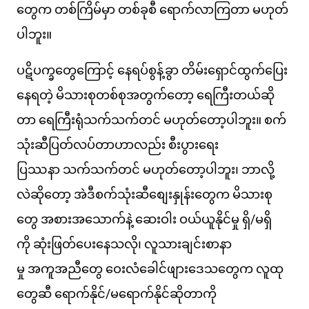
တွေက တစ်ကြိမ်မှာ တစ်ခုစီ ရောက်လာကြတာ မဟုတ်
ပါဘူး။
ပဋိပက္ခတွေကြောင့် နေရပ်စွန့်ခွာ တိမ်းရှောင်ထွက်ပြေး
နေရတဲ့ မိသားစုတစ်စုအတွက်တော့ ရေကြီးတယ်ဆို
တာ ရေကြီးရုံသက်သက်တင် မဟုတ်တော့ပါဘူး။ စက်
သုံးဆီပြတ်လပ်တာဟာလည်း စီးပွားရေး
ပြဿနာ သက်သက်တင် မဟုတ်တော့ပါဘူး၊ ဘာလို့
လဲဆိုတော့ အဲဒီစက်သုံးဆီစျေးနှုန်းတွေက မိသားစု
တွေ အစားအသောက်နဲ့ ဆေးဝါး ဝယ်ယူနိုင်မှု ရှိ/မရှိ
ကို ဆုံးဖြတ်ပေးနေသလို၊ လူသားချင်းစာနာ
မှု အကူအညီတွေ ဝေးလံခေါင်ဖျားဒေသတွေက လူထု
တွေဆီ ရောက်နိုင်/မရောက်နိုင်ဆိုတာကို