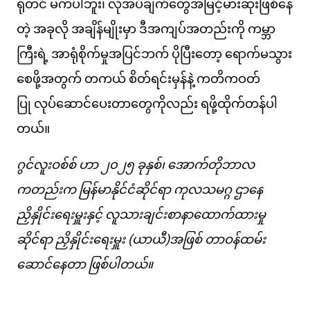
ရုံတင် မကပါဘူး၊ လိုအပ်ချက်တွေအမြင့်မားဆုံးဖြစ်နေ
တဲ့ အခုလို အချိန်မျိုးမှာ ဒီအကျပ်အတည်းကို ကမ္ဘာ
ကြီးရဲ့ အာရုံစိုက်မှုအပြင်ဘက် ပိုပြီးတော့ ရောက်မသွား
စေဖို့အတွက် တကယ် စိတ်ရင်းမှန်နဲ့ ကတိကဝတ်
ပြု လုပ်ဆောင်ပေးတာတွေကိုလည်း ရဖို့ထိုက်တန်ပါ
တယ်။
ဂွင်လူးဝစ်စ် ဟာ ၂၀၂၅ ခုနှစ်၊ အောက်တိုဘာလ
ကတည်းက မြန်မာနိုင်ငံဆိုင်ရာ ကုလသမဂ္ဂ ဌာနေ
ညှိနှိုင်းရေးမှူးနှင့် လူသားချင်းစာနာထောက်ထားမှု
ဆိုင်ရာ ညှိနှိုင်းရေးမှူး (ယာယီ)အဖြစ် တာဝန်ထမ်း
ဆောင်နေတာ ဖြစ်ပါတယ်။