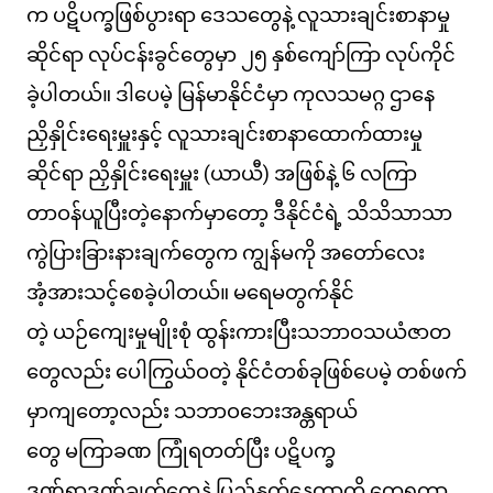
က ပဋိပက္ခဖြစ်ပွားရာ ဒေသတွေနဲ့ လူသားချင်းစာနာမှု
ဆိုင်ရာ လုပ်ငန်းခွင်တွေမှာ ၂၅ နှစ်ကျော်ကြာ လုပ်ကိုင်
ခဲ့ပါတယ်။ ဒါပေမဲ့ မြန်မာနိုင်ငံမှာ ကုလသမဂ္ဂ ဌာနေ
ညှိနှိုင်းရေးမှူးနှင့် လူသားချင်းစာနာထောက်ထားမှု
ဆိုင်ရာ ညှိနှိုင်းရေးမှူး (ယာယီ) အဖြစ်နဲ့ ၆ လကြာ
တာဝန်ယူပြီးတဲ့နောက်မှာတော့ ဒီနိုင်ငံရဲ့ သိသိသာသာ
ကွဲပြားခြားနားချက်တွေက ကျွန်မကို အတော်လေး
အံ့အားသင့်စေခဲ့ပါတယ်။ မရေမတွက်နိုင်
တဲ့ ယဉ်ကျေးမှုမျိုးစုံ ထွန်းကားပြီးသဘာဝသယံဇာတ
တွေလည်း ပေါကြွယ်ဝတဲ့ နိုင်ငံတစ်ခုဖြစ်ပေမဲ့ တစ်ဖက်
မှာကျတော့လည်း သဘာဝဘေးအန္တရာယ်
တွေ မကြာခဏ ကြုံရတတ်ပြီး ပဋိပက္ခ
ဒဏ်ရာဒဏ်ချက်တွေနဲ့ ပြည့်နှက်နေတာကို တွေ့ရတာ