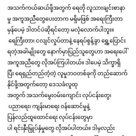
အသက်ကယ်ဆယ်ဖို့အတွက် ရေတို လူသားချင်းစာနာ
မှု အကူအညီတွေပေးတာက မရှိမဖြစ် အရေးကြီးတာ
မှန်ပေမဲ့ ဒါတင်ပဲဆိုရင်တော့ မလုံလောက်ပါဘူး။
ရေကြီးတာ၊ ငလျင်လှုပ်တာနဲ့ နေရပ်စွန့်ခွာ ရွှေ့ပြောင်း
ရတဲ့အခါမျိုးတွေ နောက်မှာပြည်သူတွေဟာ အရေးပေါ်
အကူအညီတွေ လိုအပ်ကြပါတယ်။ ဒါပေမဲ့ သိက္ခာရှိ
ပြီး ရေရှည်တည်တံ့တဲ့ လူမှုဘဝတစ်ခုကို တည်ဆောက်
နိုင်ဖို့အတွက်တော့ ဒေသခံလူထု
အတွက် အသက်မွေးဝမ်းကျောင်း လုပ်ငန်းတွေ၊
ပညာရေး၊ ကျန်းမာရေး ဝန်ဆောင်မှုနဲ့
ပြန်လည်ထူထောင်ရေး လုပ်ငန်းတွေမှာ
ပါ ရင်းနှီးမြှုပ်နှံမှုတွေ လိုအပ်ပါတယ်။ ဒါမှလည်း