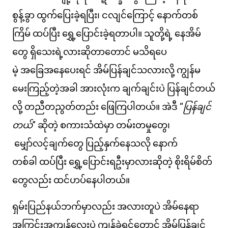
စွန့်ခွာ ထွက်ပြေးခဲ့ရပြီး၊ ငလျင်ကြောင့် နောက်တစ်
ကြိမ် ထပ်ပြီး ရွှေ့ပြောင်းခဲ့ရတာပါ။ သူတို့ရဲ့ နေအိမ်
တွေ ရှိသေးရဲ့လားဆိုတာတောင် မသိရပေ
မဲ့ အခြေအနေပေးရင် အိမ်ပြန်ချင်သလားလို့ ကျွန်မ
မေးကြည့်တဲ့အခါ အားလုံးက ချက်ချင်းပဲ ပြန်ချင်တယ်
လို့ တညီတညွတ်တည်း ဖြေကြပါတယ်။ အဲဒီ
“
ပြန်ချင်
တယ်
”
ဆိုတဲ့ စကားသံထဲမှာ တမ်းတမှုတွေ၊
မျှော်လင့်ချက်တွေ ပြည့်နှက်နေသလို နောက်
တစ်ခါ ထပ်ပြီး ရွှေ့ပြောင်းရဦးမှာလားဆိုတဲ့ စိုးရိမ်စိတ်
တွေလည်း ထင်ဟပ်နေပါတယ်။
ရှမ်းပြည်နယ်ဘက်မှာလည်း အလားတူပဲ အိမ်နေရာ
အကြွင်းအကျန်လေးပဲ ကျန်ခဲ့ရင်တောင် အိမ်ပြန်ချင်