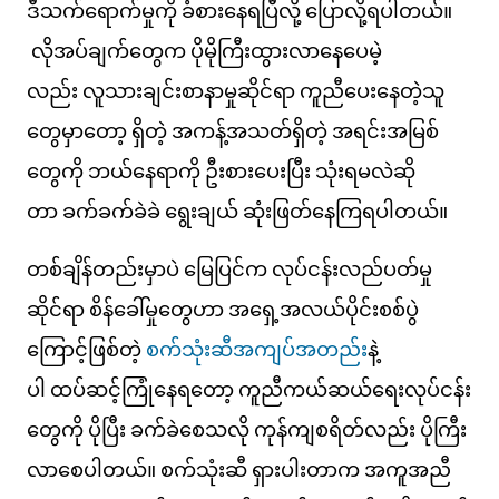
ဒီသက်ရောက်မှုကို ခံစားနေရပြီလို့ ပြောလို့ရပါတယ်။
လိုအပ်ချက်တွေက ပိုမိုကြီးထွားလာနေပေမဲ့
လည်း လူသားချင်းစာနာမှုဆိုင်ရာ ကူညီပေးနေတဲ့သူ
တွေမှာတော့ ရှိတဲ့ အကန့်အသတ်ရှိတဲ့ အရင်းအမြစ်
တွေကို ဘယ်နေရာကို ဦးစားပေးပြီး သုံးရမလဲဆို
တာ ခက်ခက်ခဲခဲ ရွေးချယ် ဆုံးဖြတ်နေကြရပါတယ်။
တစ်ချိန်တည်းမှာပဲ မြေပြင်က လုပ်ငန်းလည်ပတ်မှု
ဆိုင်ရာ စိန်ခေါ်မှုတွေဟာ အရှေ့အလယ်ပိုင်းစစ်ပွဲ
ကြောင့်ဖြစ်တဲ့
စက်သုံးဆီအကျပ်အတည်း
နဲ့
ပါ ထပ်ဆင့်ကြုံနေရတော့ ကူညီကယ်ဆယ်ရေးလုပ်ငန်း
တွေကို ပိုပြီး ခက်ခဲစေသလို ကုန်ကျစရိတ်လည်း ပိုကြီး
လာစေပါတယ်။ စက်သုံးဆီ ရှားပါးတာက အကူအညီ