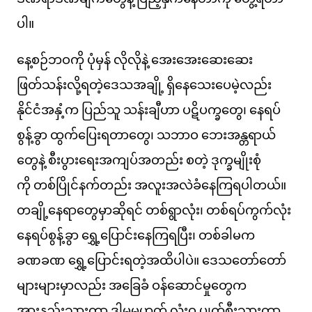
ပါ။
နေ့စဉ်ဘဝကို ပုံမှန် လိုလိုနဲ့ အေးအေးဆေးဆေး
ဖြတ်သန်းလို့ရတဲ့ဒေသအချို့ ရှိနေသေးပေမဲ့လည်း
နိုင်ငံအနှံ့က ပြည်သူ သန်းချီဟာ ပဋိပက္ခတွေ၊ နေရပ်
စွန့်ခွာ ထွက်ပြေးရတာတွေ၊ သဘာဝ ဘေးအန္တရာယ်
တွေနဲ့ စီးပွားရေးအကျပ်အတည်း စတဲ့ ဒုက္ခမျိုးစုံ
ကို တစ်ပြိုင်နက်တည်း အလူးအလဲခံနေကြရပါတယ်။
တချို့နေရာတွေမှာဆိုရင် တစ်ရွာလုံး၊ တစ်ရပ်ကွက်လုံး
နေရပ်စွန့်ခွာ ရွှေ့ပြောင်းနေကြရပြီး၊ တစ်ခါမက
ခဏခဏ ရွှေ့ပြောင်းရတဲ့အထိပါပဲ။ ဒေသတော်တော်
များများမှာလည်း အခြေခံ ဝန်ဆောင်မှုတွေက
အားနည်းသွားတာ ဒါမှမဟုတ် လုံးဝ ပျက်စီးသွားတာ