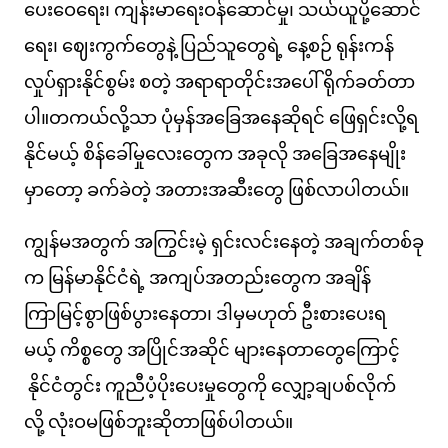
ပေးဝေရေး၊ ကျန်းမာရေးဝန်ဆောင်မှု၊ သယ်ယူပို့ဆောင်
ရေး၊ ဈေးကွက်တွေနဲ့ ပြည်သူတွေရဲ့ နေ့စဉ် ရုန်းကန်
လှုပ်ရှားနိုင်စွမ်း စတဲ့ အရာရာတိုင်းအပေါ် ရိုက်ခတ်တာ
ပါ။တကယ်လို့သာ ပုံမှန်အခြေအနေဆိုရင် ဖြေရှင်းလို့ရ
နိုင်မယ့် စိန်ခေါ်မှုလေးတွေက အခုလို အခြေအနေမျိုး
မှာတော့ ခက်ခဲတဲ့ အတားအဆီးတွေ ဖြစ်လာပါတယ်။
ကျွန်မအတွက် အကြွင်းမဲ့ ရှင်းလင်းနေတဲ့ အချက်တစ်ခု
က မြန်မာနိုင်ငံရဲ့ အကျပ်အတည်းတွေက အချိန်
ကြာမြင့်စွာဖြစ်ပွားနေတာ၊ ဒါမှမဟုတ် ဦးစားပေးရ
မယ့် ကိစ္စတွေ အပြိုင်အဆိုင် များနေတာတွေကြောင့်
နိုင်ငံတွင်း ကူညီပံ့ပိုးပေးမှုတွေကို လျှော့ချပစ်လိုက်
လို့ လုံးဝမဖြစ်ဘူးဆိုတာဖြစ်ပါတယ်။