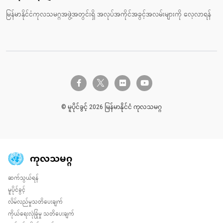
မြန်မာနိုင်ငံကုလသမဂ္ဂအဖွဲ့အတွင်းရှိ အလုပ်အကိုင်အခွင့်အလမ်းများကို လေ့လာရန်
twitter-x
facebook-f
flickr
youtube
© မူပိုင်ခွင့် 2026 မြန်မာနိုင်ငံ ကုလသမဂ္ဂ
ကုလသမဂ္ဂ
ဆက်သွယ်ရန်
Global U.N. menu
မူပိုင်ခွင့်
လိမ်လည်မှုသတိပေးချက်
ကိုယ်ရေးလုံခြုံမှု သတိပေးချက်