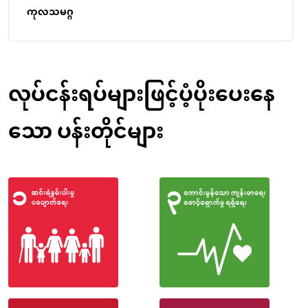
ကုလသမဂ္ဂ
လုပ်ငန်းရပ်များဖြင့်ပံ့ပိုးပေးနေ
သော ပန်းတိုင်များ