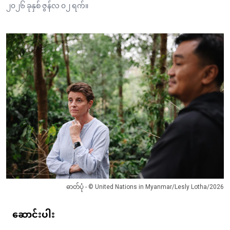
၂၀၂၆ ခုနှစ် ဇွန်လ ၀၂ ရက်။
ဓာတ်ပုံ - © United Nations in Myanmar/Lesly Lotha/2026
ဆောင်းပါး