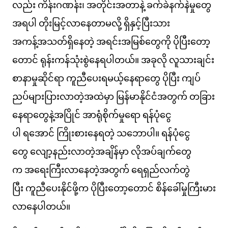
လည်း ကိန်းဂဏန်း၊ အတိုင်းအတာနဲ့ ခက်ခဲနက်နဲမှုတွေ
အရပါ တိုးမြင့်လာနေတာမလို့ ရှိနှင့်ပြီးသား
အကန့်အသတ်ရှိနေတဲ့ အရင်းအမြစ်တွေကို ပိုပြီးတော့
တောင် ရုန်းကန်သုံးစွဲနေရပါတယ်။ အခုလို လူသားချင်း
စာနာမှုဆိုင်ရာ ကူညီပေးရမယ့်နေရာတွေ ပိုပြီး ကျပ်
ညပ်များပြားလာတဲ့အထဲမှာ မြန်မာနိုင်ငံအတွက် တခြား
နေရာတွေနဲ့အပြိုင် အာရုံစိုက်မှုရော ရန်ပုံငွေ
ပါ ရအောင် ကြိုးစားနေရတဲ့ သဘောပါ။ ရန်ပုံငွေ
တွေ လျော့နည်းလာတဲ့အချိန်မှာ လိုအပ်ချက်တွေ
က အရေးကြီးလာနေတဲ့အတွက် ရေရှည်လက်တွဲ
ပြီး ကူညီပေးနိုင်ဖို့က ပိုပြီးတော့တောင် စိန်ခေါ်မှုကြီးမား
လာနေပါတယ်။