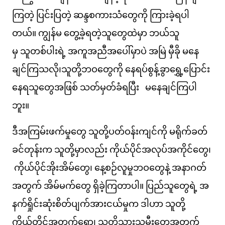
ကြတဲ့ ပြင်းပြတဲ့ ဆန္ဒစကားသံတွေကို ကြားခဲ့ရပါ
တယ်။ ကျွန်မ တွေ့ခဲ့ရတဲ့သူတွေထဲမှာ ဘယ်သူ
မှ သူတစ်ပါးရဲ့ အကူအညီအပေါ်မှာပဲ အမြဲ မှီခို မနေ
ချင်ကြသလို၊သူတို့ဘဝတွေကို နေရပ်စွန့်ခွာရွှေ့ပြောင်း
နေရသူတွေအဖြစ် သတ်မှတ်ခံရပြီး မနေချင်ကြပါ
ဘူး။
ဒီအကြမ်းဖက်မှုတွေ သူတို့ပတ်ဝန်းကျင်ကို မရိုက်ခတ်
ခင်တုန်းက သူတို့မှာလည်း ကိုယ်ပိုင်အလုပ်အကိုင်တွေ၊
ကိုယ်ပိုင်အိုးအိမ်တွေ၊ နေ့စဉ်လူမှုဘဝတွေနဲ့ အနာဂတ်
အတွက် အိမ်မက်တွေ ရှိခဲ့ကြတာပါ။ ပြည်သူတွေရဲ့ အ
နက်ရှိုင်းဆုံးစိတ်ပျက်အားငယ်မှုက ဒါဟာ သူတို့
ကိုယ်တိုင်အတွက်ရော၊ သူတို့သားသမီးတွေအတွက်