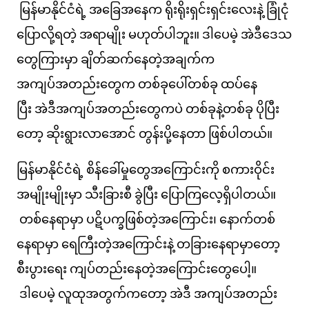
မြန်မာနိုင်ငံရဲ့ အခြေအနေက ရိုးရိုးရှင်းရှင်းလေးနဲ့ ခြုံငုံ
ပြောလို့ရတဲ့ အရာမျိုး မဟုတ်ပါဘူး။ ဒါပေမဲ့ အဲဒီဒေသ
တွေကြားမှာ ချိတ်ဆက်နေတဲ့အချက်က
အကျပ်အတည်းတွေက တစ်ခုပေါ်တစ်ခု ထပ်နေ
ပြီး အဲဒီအကျပ်အတည်းတွေကပဲ တစ်ခုနဲ့တစ်ခု ပိုပြီး
တော့ ဆိုးရွားလာအောင် တွန်းပို့နေတာ ဖြစ်ပါတယ်။
မြန်မာနိုင်ငံရဲ့ စိန်ခေါ်မှုတွေအကြောင်းကို စကားဝိုင်း
အမျိုးမျိုးမှာ သီးခြားစီ ခွဲပြီး ပြောကြလေ့ရှိပါတယ်။
တစ်နေရာမှာ ပဋိပက္ခဖြစ်တဲ့အကြောင်း၊ နောက်တစ်
နေရာမှာ ရေကြီးတဲ့အကြောင်းနဲ့ တခြားနေရာမှာတော့
စီးပွားရေး ကျပ်တည်းနေတဲ့အကြောင်းတွေပေါ့။
ဒါပေမဲ့ လူထုအတွက်ကတော့ အဲဒီ အကျပ်အတည်း