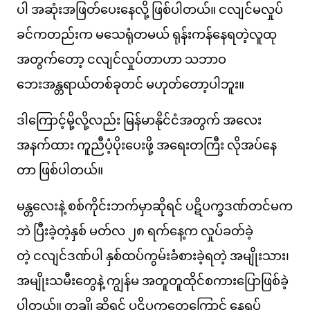
ပါ အဆုံးအဖြတ်ပေးနေလို့ ဖြစ်ပါတယ်။ ငလျင်မလှုပ်
ခင်ကတည်းက မသေရုံတမယ် ရုန်းကန်နေရတဲ့လူထု
အတွက်တော့ ငလျင်လှုပ်တာဟာ သဘာဝ
ဘေးအန္တရာယ်တစ်ခုတင် မဟုတ်တော့ပါဘူး။
ဒါကြောင့်မို့လို့လည်း မြန်မာနိုင်ငံအတွက် အလေး
အနက်ထား ကူညီပံ့ပိုးပေးဖို့ အရေးတကြီး လိုအပ်နေ
တာ ဖြစ်ပါတယ်။
မန္တလေးနဲ့ စစ်ကိုင်းဘက်မှာဆိုရင် ပဋိပက္ခဒဏ်တင်မက
ဘဲ ပြီးခဲ့တဲ့နှစ် မတ်လ ၂၈ ရက်နေ့က လှုပ်ခတ်ခဲ့
တဲ့ ငလျင်ဒဏ်ပါ နှစ်ထပ်ကွမ်းခံစားခဲ့ရတဲ့ အမျိုးသား၊
အမျိုးသမီးတွေနဲ့ ကျွန်မ အတူတူထိုင်စကားပြောဖြစ်ခဲ့
ပါတယ်။ တချို့ဆိုရင် ပဋိပက္ခတွေကြောင့် နေရပ်