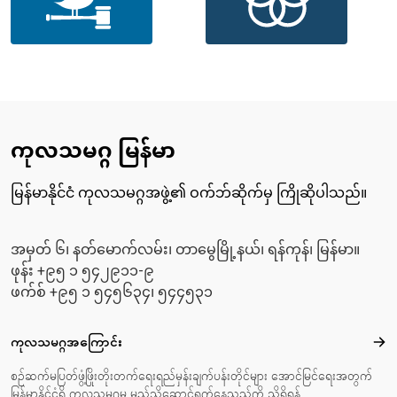
ကုလသမဂ္ဂ မြန်မာ
မြန်မာနိုင်ငံ ကုလသမဂ္ဂအဖွဲ့၏ ဝက်ဘ်ဆိုက်မှ ကြိုဆိုပါသည်။
အမှတ် ၆၊ နတ်မောက်လမ်း၊ တာမွေမြို့နယ်၊ ရန်ကုန်၊ မြန်မာ။
ဖုန်း +၉၅ ၁ ၅၄၂၉၁၁-၉
ဖက်စ် +၉၅ ၁ ၅၄၅၆၃၄၊ ၅၄၄၅၃၁
Footer menu
ကုလသမဂ္ဂအကြောင်း
ကုလ
စဉ်ဆက်မပြတ်ဖွံ့ဖြိုးတိုးတက်ရေးရည်မှန်းချက်ပန်းတိုင်များ အောင်မြင်ရေးအတွက်
မြန်မာနိုင်ငံရှိ ကုလသမဂ္ဂမှ မည်သို့ဆောင်ရွက်နေသည်ကို သိရှိရန်