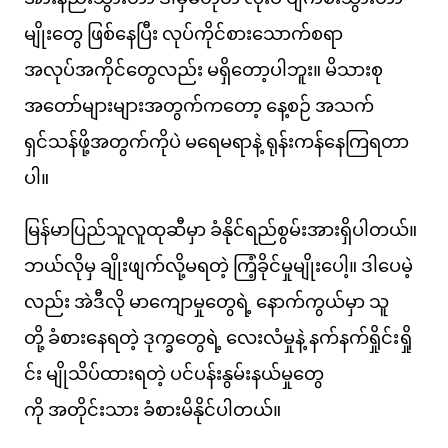
မျိုးတွေ ဖြစ်နေပြီး လုပ်ကိုင်စားသောက်စရာ
အလုပ်အကိုင်တွေလည်း မရှိတော့ပါဘူး။ မိသားစု
အတော်များများအတွက်ကတော့ နေ့စဉ် အသက်
ရှင်သန်ဖို့အတွက်ကိုပဲ မရေမရာနဲ့ ရုန်းကန်နေကြရတာ
ပါ။
မြန်မာပြည်သူလူထုဆီမှာ ခံနိုင်ရည်စွမ်းအားရှိပါတယ်။
ဘယ်လိုမှ ချိုးဖျက်လို့မရတဲ့ ကြံ့ခိုင်မှုမျိုးပေါ့။ ဒါပေမဲ့
လည်း အဲဒီလို မာကျောမှုတွေရဲ့ နောက်ကွယ်မှာ သူ
တို့ ခံစားနေရတဲ့ ဒုက္ခတွေရဲ့ လေးလံမှုနဲ့ နက်နက်ရှိုင်းရှို
င်း မျိုသိပ်ထားရတဲ့ ပင်ပန်းနွမ်းနယ်မှုတွေ
ကို အတိုင်းသား ခံစားမိနိုင်ပါတယ်။