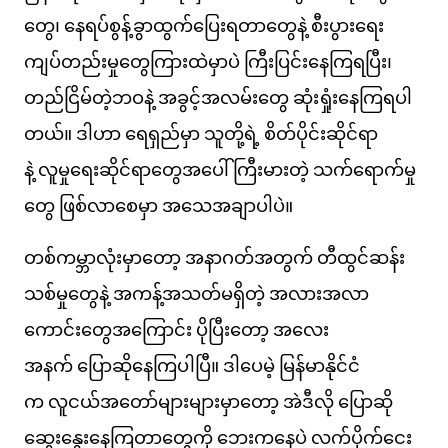
တွေ၊ နေရပ်စွန့်ခွာထွက်ပြေးရတာတွေနဲ့ စီးပွားရေး
ကျပ်တည်းမှုတွေကြားထဲမှာပဲ ကြီးပြင်းနေကြရပြီး၊
တည်ငြိမ်တဲ့ဘဝနဲ့ အခွင့်အလမ်းတွေ ဆုံးရှုံးနေကြရပါ
တယ်။ ဒါဟာ ရေရှည်မှာ သူတို့ရဲ့ စိတ်ပိုင်းဆိုင်ရာ
နဲ့ လူမှုရေးဆိုင်ရာတွေအပေါ် ကြီးမားတဲ့ သက်ရောက်မှု
တွေ ဖြစ်လာစေမှာ အသေအချာပါပဲ။
တစ်ကမ္ဘာလုံးမှာတော့ အနာဂတ်အတွက် တီထွင်ဆန်း
သစ်မှုတွေနဲ့ အကန့်အသတ်မရှိတဲ့ အလားအလာ
ကောင်းတွေအကြောင်း ပိုပြီးတော့ အလေး
အနက် ပြောဆိုနေကြပါပြီ။ ဒါပေမဲ့ မြန်မာနိုင်ငံ
က လူငယ်အတော်များများမှာတော့ အဲဒီလို ပြောဆို
ဆွေးနွေးနေကြတာတွေကို ဘေးကနေပဲ လက်ပိုက်ငေး